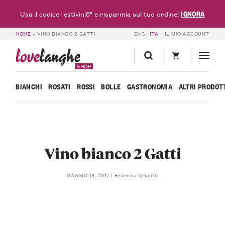
IGNORA
Usa il codice "estivini5" e risparmia sul tuo ordine!
HOME
»
VINO BIANCO 2 GATTI
ENG
ITA
IL MIO ACCOUNT
love
langhe
SHOP
BIANCHI
ROSATI
ROSSI
BOLLE
GASTRONOMIA
ALTRI PRODOT
Vino bianco 2 Gatti
Federica Crucitti
MAGGIO 18, 2017