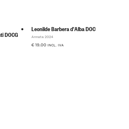
Leonilde Barbera d'Alba DOC
sti DOCG
Annata 2024
€
19.00
INCL. IVA