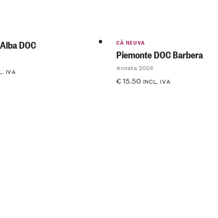
CÀ NEUVA
'Alba DOC
Piemonte DOC Barbera
Annata 2024
L. IVA
€
15.50
INCL. IVA