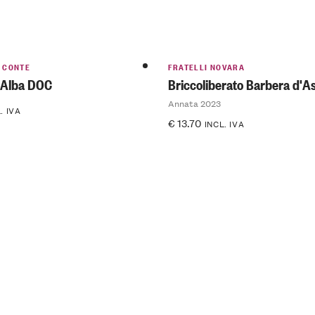
 CONTE
FRATELLI NOVARA
'Alba DOC
Briccoliberato Barbera d'A
Annata 2023
. IVA
€
13.70
INCL. IVA