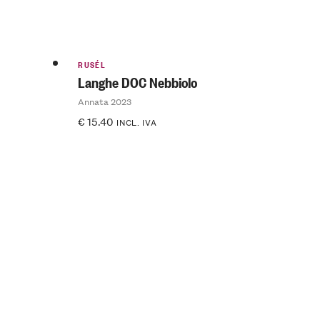
RUSÉL
Langhe DOC Nebbiolo
Annata 2023
€
15.40
INCL. IVA