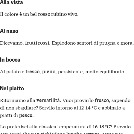
Alla vista
Il colore è un bel
.
rosso rubino vivo
Al naso
Dicevamo,
. Esplodono sentori di prugna e mora.
frutti rossi
In bocca
Al palato è
,
, persistente, molto equilibrato.
fresco
pieno
Nel piatto
Ritorniamo alla
. Vuoi provarlo
, sapendo
versatilità
fresco
di non sbagliare? Servilo intorno ai 12-14 °C e abbinalo a
piatti di
.
pesce
Lo preferisci alla classica temperatura di
? Provalo
16-18 °C
con carni che non richiedono lunghe cotture, come per