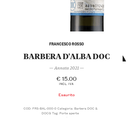
FRANCESCO ROSSO
BARBERA D'ALBA DOC
— Annata 2021 —
€
15.00
INCL. IVA
Esaurito
COD:
FRS-BAL-000-0
Categoria:
Barbera DOC &
DOCG
Tag:
Porte aperte