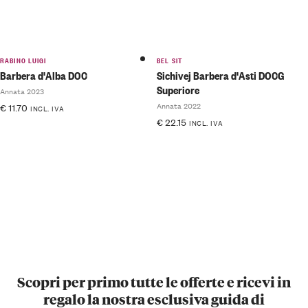
RABINO LUIGI
BEL SIT
Barbera d'Alba DOC
Sichivej Barbera d'Asti DOCG
Superiore
Annata 2023
Annata 2022
€
11.70
INCL. IVA
€
22.15
INCL. IVA
Scopri per primo tutte le offerte e ricevi in
regalo la nostra esclusiva guida di