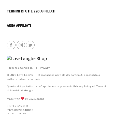
TERMINI DI UTILIZZO AFFILIATI
AREA AFFILIATI
Termini & Condizioni
|
Privacy
© 2026 Love Langhe — Riproduzione parziale dei contenuti consentita a
patto di indicarne la fonte
Questo si è protetto da reCaptcha e si applicano la
Privacy Policy
e i
Termini
di Servizio
di Google
Made with
by LoveLanghe
LoveLanghe S.R.L.
P.IVA 03796440042
Via Castello 20