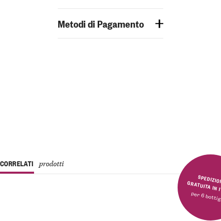
Metodi di Pagamento
CORRELATI
prodotti
SPEDIZIONE GRATUITA 
per 6 bottig