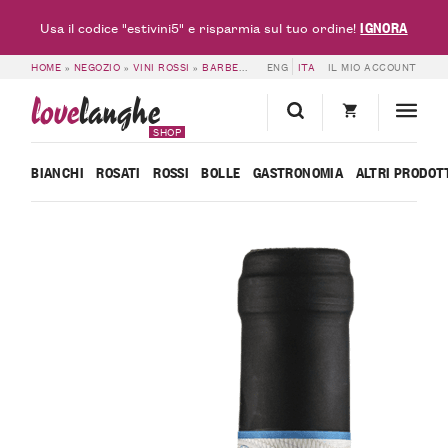
IGNORA
Usa il codice "estivini5" e risparmia sul tuo ordine!
HOME
»
NEGOZIO
»
VINI ROSSI
»
BARBERA DOC & DOCG
ENG
ITA
»
IL MIO ACCOUNT
BARBERA D’ALBA DO
love
langhe
SHOP
BIANCHI
ROSATI
ROSSI
BOLLE
GASTRONOMIA
ALTRI PRODOT