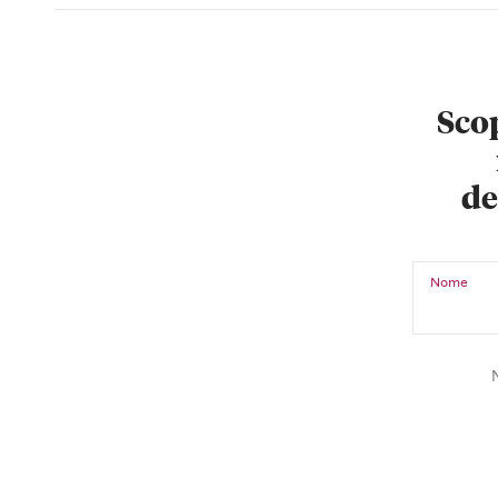
Scop
de
Nome