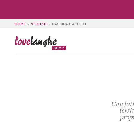
HOME
»
NEGOZIO
»
CASCINA GABUTTI
love
langhe
SHOP
Una fatt
terri
propr