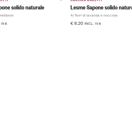
one solido naturale
Lesme Sapone solido natur
 nebbiolo
Ai fiori di lavanda e nocciola
€
8.20
 IVA
INCL. IVA