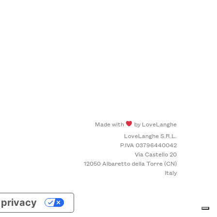
Made with
by LoveLanghe
LoveLanghe S.R.L.
P.IVA 03796440042
Via Castello 20
12050 Albaretto della Torre (CN)
Italy
a privacy