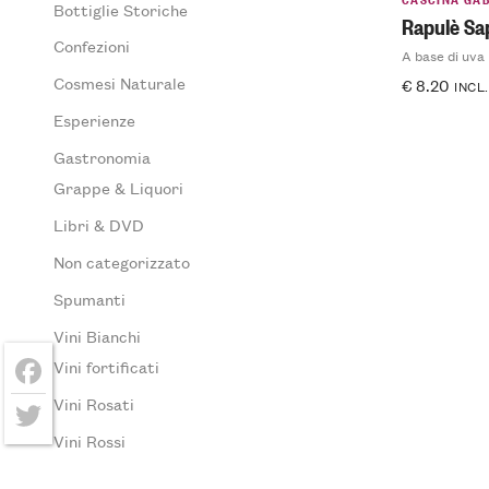
Bottiglie Storiche
Rapulè Sap
Confezioni
A base di uva
Cosmesi Naturale
€
8.20
INCL.
Esperienze
Gastronomia
Grappe & Liquori
Libri & DVD
Non categorizzato
Spumanti
Vini Bianchi
Vini fortificati
Facebook
Vini Rosati
Vini Rossi
Twitter