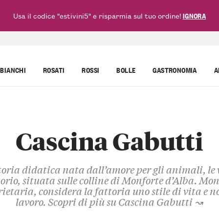
Usa il codice "estivini5" e risparmia sul tuo ordine!
IGNORA
BIANCHI
ROSATI
ROSSI
BOLLE
GASTRONOMIA
A
Cascina Gabutti
oria didatica nata dall’amore per gli animali, le v
torio, situata sulle colline di Monforte d’Alba. Mon
ietaria, considera la fattoria uno stile di vita e 
lavoro.
Scopri di più su Cascina Gabutti ↝