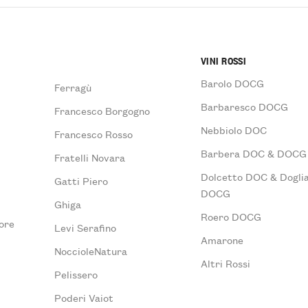
VINI ROSSI
Barolo DOCG
Ferragù
Barbaresco DOCG
Francesco Borgogno
Nebbiolo DOC
Francesco Rosso
Barbera DOC & DOCG
Fratelli Novara
Dolcetto DOC & Doglia
Gatti Piero
DOCG
Ghiga
Roero DOCG
ore
Levi Serafino
Amarone
NoccioleNatura
Altri Rossi
Pelissero
Poderi Vaiot