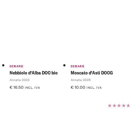
DEMARIE
DEMARIE
Nebbiolo d'Alba DOC bio
Moscato d'Asti DOCG
Annata 2023
Annata 2025
€
16.50
€
10.00
INCL. IVA
INCL. IVA
Valutato
5.00
su
5