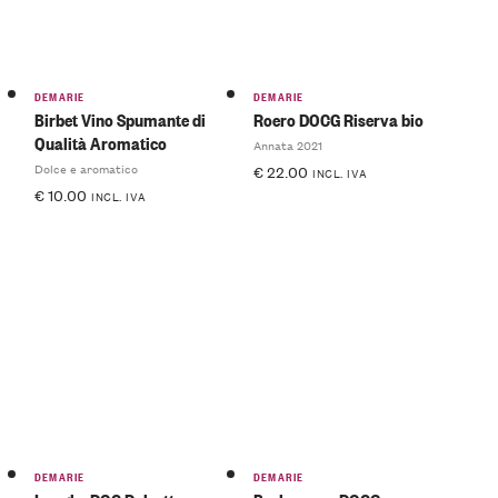
DEMARIE
DEMARIE
Birbet Vino Spumante di
Roero DOCG Riserva bio
Qualità Aromatico
Annata 2021
Dolce e aromatico
€
22.00
INCL. IVA
€
10.00
INCL. IVA
DEMARIE
DEMARIE