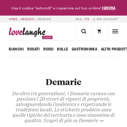
IGNORA
Usa il codice "estivini5" e risparmia sul tuo ordine!
HOME
»
NEGOZIO
»
DEMARIE
ENG
ITA
IL MIO ACCOUNT
love
langhe
SHOP
BIANCHI
ROSATI
ROSSI
BOLLE
GASTRONOMIA
ALTRI PRODOT
Demarie
Da oltre tre generazioni, i
Demarie
curano con
passione i
20 ettari di vigneti
di proprietà,
salvaguardando l’
ambiente
e rispettando le
tradizioni
locali. Le etichette prodotte sono
quelle tipiche del territorio e sono sinomimo di
qualità
.
Scopri di più su Demarie ↝