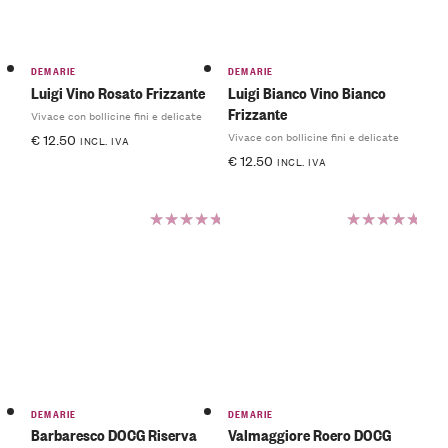
DEMARIE
DEMARIE
Luigi Vino Rosato Frizzante
Luigi Bianco Vino Bianco
Frizzante
Vivace con bollicine fini e delicate
Vivace con bollicine fini e delicate
€
12.50
INCL. IVA
€
12.50
INCL. IVA
Valutato
Valutato
5.00
su
5.00
su
5
5
DEMARIE
DEMARIE
Barbaresco DOCG Riserva
Valmaggiore Roero DOCG