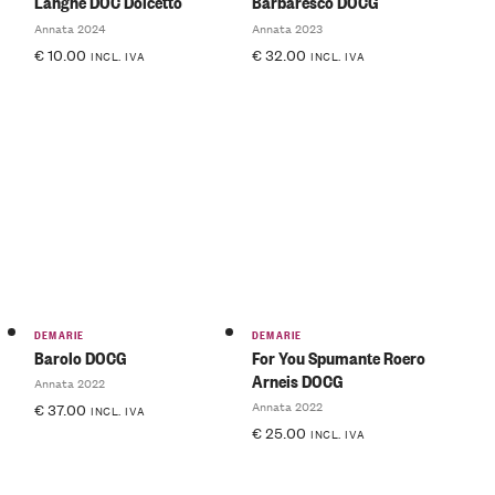
Langhe DOC Dolcetto
Barbaresco DOCG
Annata 2024
Annata 2023
€
10.00
€
32.00
INCL. IVA
INCL. IVA
DEMARIE
DEMARIE
Barolo DOCG
For You Spumante Roero
Arneis DOCG
Annata 2022
Annata 2022
€
37.00
INCL. IVA
€
25.00
INCL. IVA