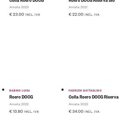
Annata 2023
Annata 2021
€
23.00
€
22.00
INCL. IVA
INCL. IVA
RABINO LUIGI
FABRIZIO BATTAGLINO
Roero DOCG
Colla Roero DOCG Riserva
Annata 2022
Annata 2022
€
13.80
€
34.00
INCL. IVA
INCL. IVA