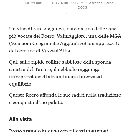
Tot: 29.00€
COD:
DMR-ROR-VLM-0
Categoria:
Roero
DOCG
Un vino di
, nato da una delle zone
rara eleganza
più vocate del Roero:
, una delle
Valmaggiore
MGA
(Menzioni Geografiche Aggiuntive) più apprezzate
del comune di
.
Vezza d’Alba
Qui, sulle
della sponda
ripide colline sabbiose
sinistra del Tanaro, il nebbiolo raggiunge
un’espressione di
straordinaria finezza ed
.
equilibrio
Questo Roero affonda le sue radici nella
tradizione
e conquista il tuo palato.
Alla vista
Rosso
con
,
granato intenso
riflessi mattonati