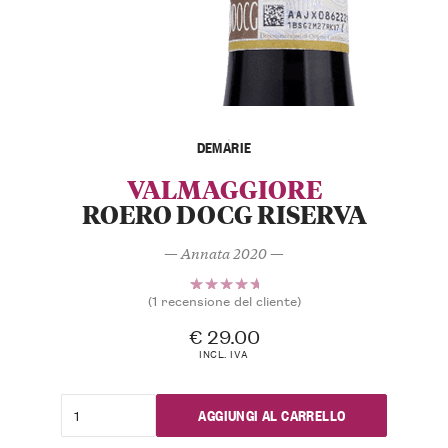
DEMARIE
VALMAGGIORE
ROERO DOCG RISERVA
— Annata 2020 —
(
1
recensione del cliente)
1
Valutato
5.00
su
€
29.00
5 su
INCL. IVA
base di
recensioni
AGGIUNGI AL CARRELLO