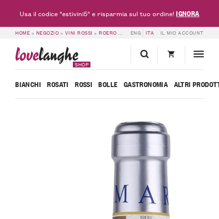
IGNORA
Usa il codice "estivini5" e risparmia sul tuo ordine!
HOME
»
NEGOZIO
»
VINI ROSSI
»
ROERO DOCG
ENG
»
ROERO DOCG RISERVA VALMAG
ITA
IL MIO ACCOUNT
love
langhe
SHOP
BIANCHI
ROSATI
ROSSI
BOLLE
GASTRONOMIA
ALTRI PRODOT