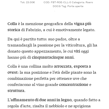
Tot: 23.00€
COD:
FBT-ROE-CLL-0
Categoria:
Roero
DOCG
Tag:
Porte aperte
è la menzione geografica della
Colla
vigna più
di Fabrizio, a cui è emotivamente legato.
storica
Da qui è partito tutto: suo padre, oltre a
tramandargli la passione per la viticoltura, gli ha
donato questo appezzamento, le cui
oggi
viti
hanno più di
.
cinquantacinque anni
Colla è una collina molto
,
arroccata
esposta a
: la sua posizione e l’età delle piante sono la
ovest
combinazione perfetta per ottenere uve che
conferiscono al vino grande
e
concentrazione
.
struttura
L’
, quando fatto a
affinamento di due anni in legno
regola d’arte, risalta il nebbiolo e ne sprigiona