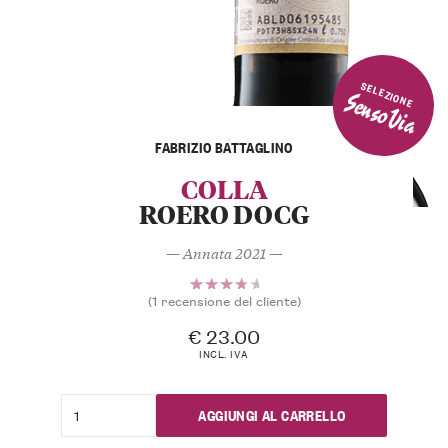
SELEZIONE
SensoVia
FABRIZIO BATTAGLINO
COLLA
ROERO DOCG
— Annata 2021 —
(
1
recensione del cliente)
Valutato
1
4.00
€
23.00
su 5 su
INCL. IVA
base di
recensioni
AGGIUNGI AL CARRELLO