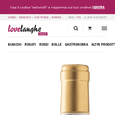
IGNORA
Usa il codice "estivini5" e risparmia sul tuo ordine!
HOME
»
NEGOZIO
»
VINI ROSSI
»
ROERO DOCG
ENG
»
ROERO DOCG COLLA 2021 – B
ITA
IL MIO ACCOUNT
love
langhe
SHOP
BIANCHI
ROSATI
ROSSI
BOLLE
GASTRONOMIA
ALTRI PRODOT