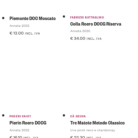
FABRIZIO BATTAGLINO
Piemonte DOC Moscato
Colla Roero DOCG Riserva
Annata 2023
Annata 2020
€
13.00
INCL. IVA
€
34.00
INCL. IVA
PODERI VAIOT
CÀ NEUVA
Pierin Roero DOCG
Tre Matote Metodo Classico
Annata 2022
Uve pinot nero e chardonnay
€
16.10
€
22.30
INCL. IVA
INCL. IVA