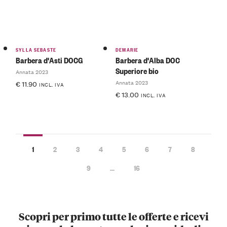
SYLLA SEBASTE
DEMARIE
Barbera d'Asti DOCG
Barbera d'Alba DOC
Superiore bio
Annata 2023
Annata 2023
€
11.90
INCL. IVA
€
13.00
INCL. IVA
1
2
3
4
5
6
7
8
9
…
16
Scopri per primo tutte le offerte e ricevi