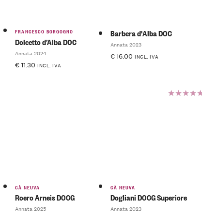
FRANCESCO BORGOGNO
Barbera d'Alba DOC
Dolcetto d’Alba DOC
Annata 2023
Annata 2024
€
16.00
INCL. IVA
€
11.30
INCL. IVA
Valutato
5.00
su
5
CÀ NEUVA
CÀ NEUVA
Roero Arneis DOCG
Dogliani DOCG Superiore
Annata 2025
Annata 2023