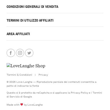
CONDIZIONI GENERALI DI VENDITA
TERMINI DI UTILIZZO AFFILIATI
AREA AFFILIATI
Termini & Condizioni
|
Privacy
© 2026 Love Langhe — Riproduzione parziale dei contenuti consentita a
patto di indicarne la fonte
Questo si è protetto da reCaptcha e si applicano la
Privacy Policy
e i
Termini
di Servizio
di Google
Made with
by LoveLanghe