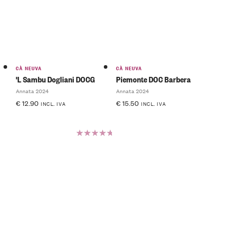
CÀ NEUVA
CÀ NEUVA
'L Sambu Dogliani DOCG
Piemonte DOC Barbera
Annata 2024
Annata 2024
€
12.90
€
15.50
INCL. IVA
INCL. IVA
Valutato
5.00
su
5