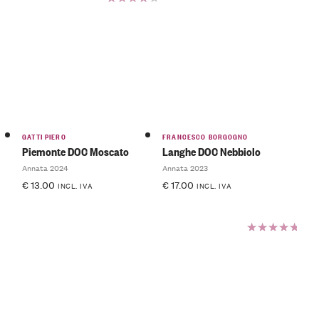
Valutato
4.50
su
5
GATTI PIERO
FRANCESCO BORGOGNO
Piemonte DOC Moscato
Langhe DOC Nebbiolo
Annata 2024
Annata 2023
€
13.00
€
17.00
INCL. IVA
INCL. IVA
Valutato
5.00
su
5