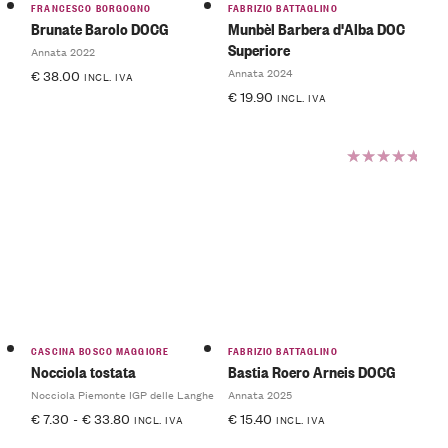
FRANCESCO BORGOGNO
FABRIZIO BATTAGLINO
Brunate Barolo DOCG
Munbèl Barbera d'Alba DOC
Superiore
Annata 2022
Annata 2024
€
38.00
INCL. IVA
€
19.90
INCL. IVA
Valutato
5.00
su
5
CASCINA BOSCO MAGGIORE
FABRIZIO BATTAGLINO
Nocciola tostata
Bastia Roero Arneis DOCG
Nocciola Piemonte IGP delle Langhe
Annata 2025
€
7.30
-
€
33.80
€
15.40
INCL. IVA
INCL. IVA