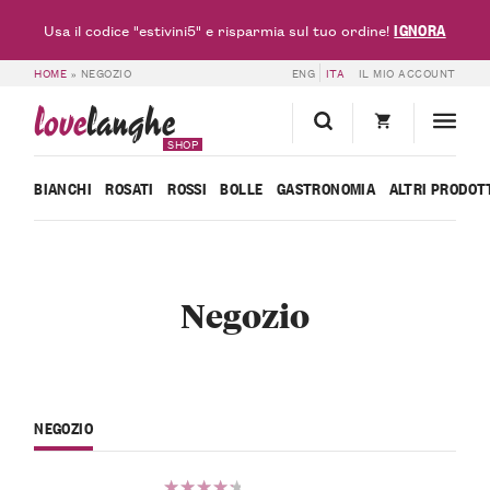
IGNORA
Usa il codice "estivini5" e risparmia sul tuo ordine!
HOME
»
NEGOZIO
ENG
ITA
IL MIO ACCOUNT
love
langhe
SHOP
BIANCHI
ROSATI
ROSSI
BOLLE
GASTRONOMIA
ALTRI PRODOT
Negozio
NEGOZIO