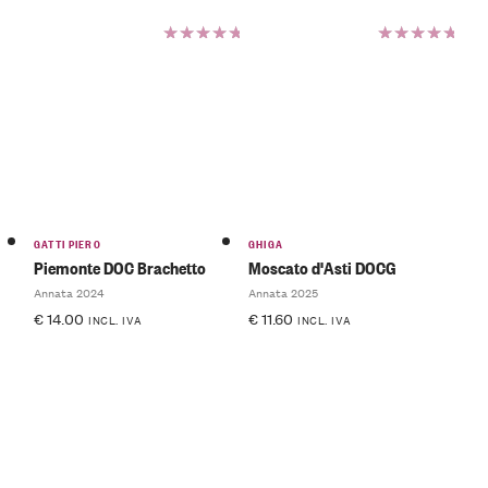
Valutato
Valutato
5.00
su
5.00
su
5
5
GATTI PIERO
GHIGA
Piemonte DOC Brachetto
Moscato d'Asti DOCG
Annata 2024
Annata 2025
€
14.00
€
11.60
INCL. IVA
INCL. IVA