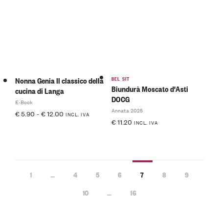
BEL SIT
Nonna Genia Il classico della
Biundurà Moscato d'Asti
cucina di Langa
DOCG
E-Book
Annata 2025
€
5.90
-
€
12.00
INCL. IVA
€
11.20
INCL. IVA
1
…
4
5
6
7
8
9
10
…
16