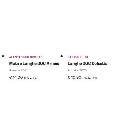
ALESSANDRO RIVETTO
RABINO LUIGI
Matirè Langhe DOC Arneis
Langhe DOC Dolcetto
Annata 2025
Annata 2025
€
14.00
€
10.90
INCL. IVA
INCL. IVA