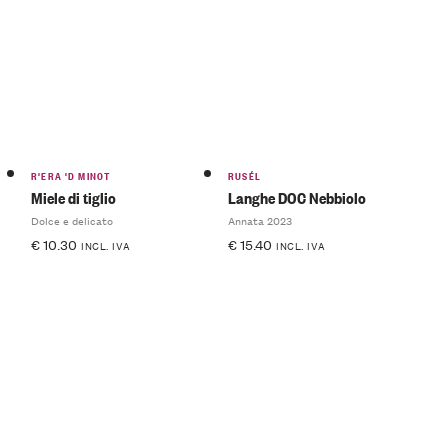
R'ERA 'D MINOT
RUSÉL
Miele di tiglio
Langhe DOC Nebbiolo
Dolce e delicato
Annata 2023
€
10.30
€
15.40
INCL. IVA
INCL. IVA