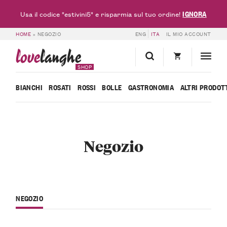
IGNORA
Usa il codice "estivini5" e risparmia sul tuo ordine!
HOME
»
NEGOZIO
ENG
ITA
IL MIO ACCOUNT
love
langhe
SHOP
BIANCHI
ROSATI
ROSSI
BOLLE
GASTRONOMIA
ALTRI PRODOT
Negozio
NEGOZIO