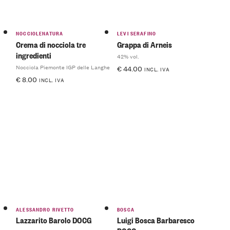
NOCCIOLENATURA
LEVI SERAFINO
Crema di nocciola tre
Grappa di Arneis
ingredienti
42% vol.
Nocciola Piemonte IGP delle Langhe
€
44.00
INCL. IVA
€
8.00
INCL. IVA
ALESSANDRO RIVETTO
BOSCA
Lazzarito Barolo DOCG
Luigi Bosca Barbaresco