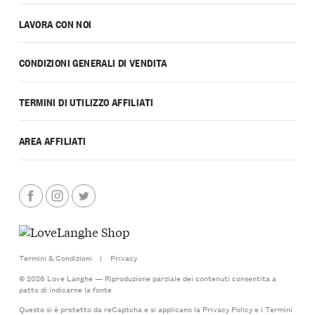
LAVORA CON NOI
CONDIZIONI GENERALI DI VENDITA
TERMINI DI UTILIZZO AFFILIATI
AREA AFFILIATI
Termini & Condizioni
|
Privacy
© 2026 Love Langhe — Riproduzione parziale dei contenuti consentita a
patto di indicarne la fonte
Questo si è protetto da reCaptcha e si applicano la
Privacy Policy
e i
Termini