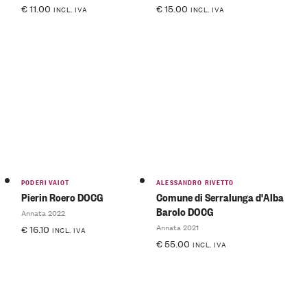
€
11.00
€
15.00
INCL. IVA
INCL. IVA
PODERI VAIOT
ALESSANDRO RIVETTO
Pierin Roero DOCG
Comune di Serralunga d'Alba
Barolo DOCG
Annata 2022
Annata 2021
€
16.10
INCL. IVA
€
55.00
INCL. IVA