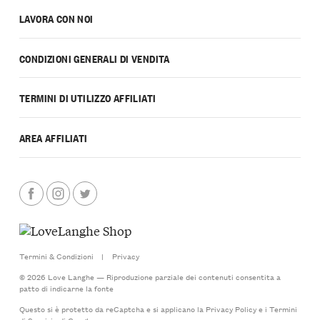
LAVORA CON NOI
CONDIZIONI GENERALI DI VENDITA
TERMINI DI UTILIZZO AFFILIATI
AREA AFFILIATI
Termini & Condizioni
|
Privacy
© 2026 Love Langhe — Riproduzione parziale dei contenuti consentita a
patto di indicarne la fonte
Questo si è protetto da reCaptcha e si applicano la
Privacy Policy
e i
Termini
di Servizio
di Google