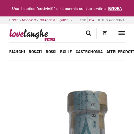
IGNORA
Usa il codice "estivini5" e risparmia sul tuo ordine!
HOME
»
NEGOZIO
»
GRAPPE & LIQUORI
»
LEVI SERAFINO – GRAPPA DI ARNEIS
ENG
ITA
IL MIO ACCOUNT
love
langhe
SHOP
BIANCHI
ROSATI
ROSSI
BOLLE
GASTRONOMIA
ALTRI PRODOT