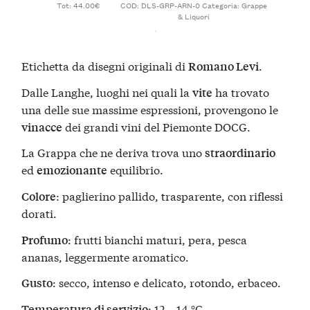
Tot: 44.00€
COD:
DLS-GRP-ARN-0
Categoria:
Grappe
& Liquori
Etichetta da disegni originali di
.
Romano Levi
Dalle Langhe, luoghi nei quali la
ha trovato
vite
una delle sue massime espressioni, provengono le
dei grandi vini del Piemonte DOCG.
vinacce
La Grappa che ne deriva trova uno
straordinario
ed
equilibrio.
emozionante
: paglierino pallido, trasparente, con riflessi
Colore
dorati.
: frutti bianchi maturi, pera, pesca
Profumo
ananas, leggermente aromatico.
: secco, intenso e delicato, rotondo, erbaceo.
Gusto
: 12 – 14 °C.
Temperatura di servizio