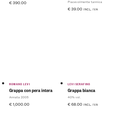
Piacevolmente tannica
€
390.00
€
39.00
INCL. IVA
ROMANO LEVI
LEVI SERAFINO
Grappa con pera intera
Grappa bianca
Annata 2005
40% vol.
€
1,000.00
€
68.00
INCL. IVA