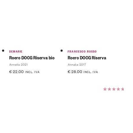
Valutato
5.00
su
5
DEMARIE
FRANCESCO ROSSO
Roero DOCG Riserva bio
Roero DOCG Riserva
Annata 2021
Annata 2017
€
22.00
€
28.00
INCL. IVA
INCL. IVA
Valutato
5.00
su
5