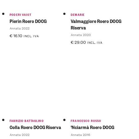
PODERI VAIOT
DEMARIE
Pierin Roero DOCG
Valmaggiore Roero DOCG
Riserva
Annata 2022
Annata 2020
€
16.10
INCL. IVA
€
29.00
INCL. IVA
FABRIZIO BATTAGLINO
FRANCESCO ROSSO
Colla Roero DOCG Riserva
'Nciarmà Roero DOCG
Annata 2022
Annata 2016