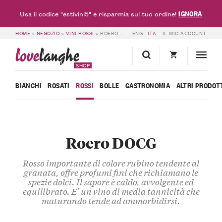
IGNORA
Usa il codice "estivini5" e risparmia sul tuo ordine!
HOME
»
NEGOZIO
»
VINI ROSSI
»
ROERO DOCG
ENG
ITA
IL MIO ACCOUNT
love
langhe
SHOP
BIANCHI
ROSATI
ROSSI
BOLLE
GASTRONOMIA
ALTRI PRODOT
Roero DOCG
Rosso importante
di colore rubino tendente al
granata, offre profumi fini che richiamano le
spezie dolci. Il sapore è
caldo,
avvolgente
ed
equilibrato
. E’ un vino di
media tannicità
che
maturando tende ad ammorbidirsi.