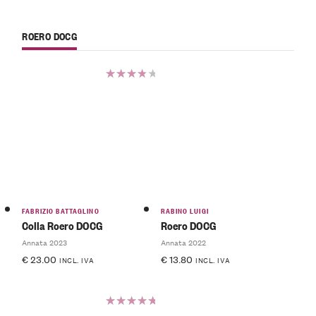
ROERO DOCG
Valutato
4.00
su 5
FABRIZIO BATTAGLINO
RABINO LUIGI
Colla Roero DOCG
Roero DOCG
Annata 2023
Annata 2022
€
23.00
€
13.80
INCL. IVA
INCL. IVA