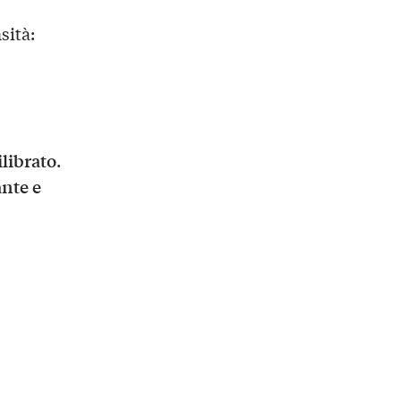
sità:
librato
.
ante e