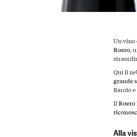
Un vino 
Roero
, 
straordi
Qui il n
grande s
Barolo e
Roero
Il
riconosc
Alla vi