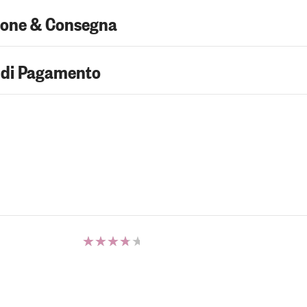
ione & Consegna
 di Pagamento
Valutato
4.00
su 5