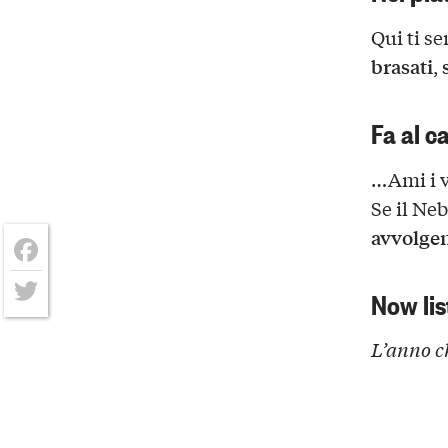
Qui ti se
brasati
,
Fa al c
…Ami i v
Se il Neb
avvolge
Facebook
Now lis
Twitter
L’anno c