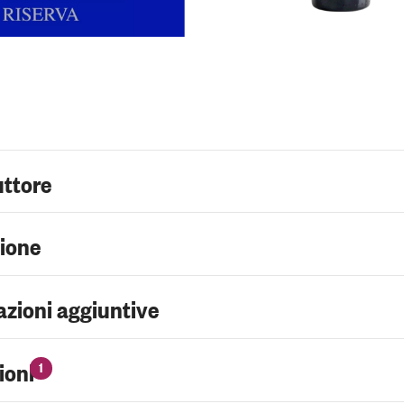
uttore
zione
zioni aggiuntive
ioni
1