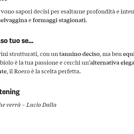
rvono sapori decisi per esaltarne profondità e inten
selvaggina
formaggi stagionati
e
.
aso tuo se…
tannino deciso
equi
ini strutturati, con un
, ma ben
alternativa eleg
biolo è la tua passione e cerchi un’
nte
, il Roero è la scelta perfetta.
tening
he verrà – Lucio Dalla