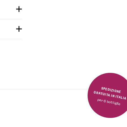
SPEDIZIONE GRATUITA IN ITALI
per 6 bottiglie
Valutato
5.00
su 5