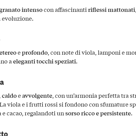
granato intenso
riflessi mattonati
con affascinanti
a evoluzione.
o
etereo
profondo
e
, con note di viola, lamponi e mo
eleganti tocchi speziati
ano a
.
ca
caldo
avvolgente
,
e
, con un’armonia perfetta tra st
 La viola e i frutti rossi si fondono con sfumature sp
sorso ricco e persistente
a e cacao, regalandoti un
.
tto