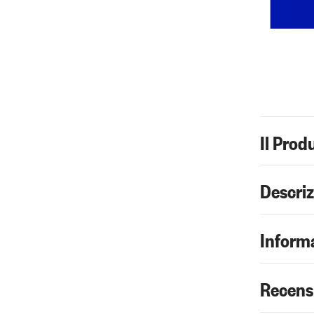
Il Prod
Descri
Informa
Recens