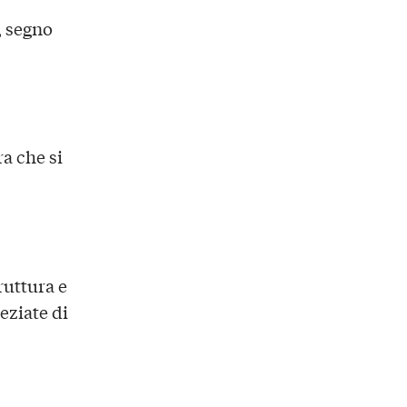
, segno
ra che si
ruttura e
eziate di