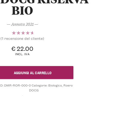
BIO
— Annata 2021 —
(
1
recensione del cliente)
1
Valutato
5.00
su 5
€
22.00
su base
INCL. IVA
di
recensioni
AGGIUNGI AL CARRELLO
D:
DMR-ROR-000-0
Categorie:
Biologico
,
Roero
DOCG