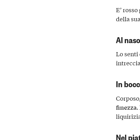
E’ rosso
della su
Al nas
Lo senti
intrecci
In boc
Corposo
finezza
.
liquirizi
Nel pia