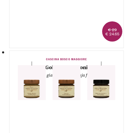
€ 29
€ 24.65
CASCINA BOSCO MAGGIORE
Golose tentazioni
— Bianca, gianduja e gianduja fondente —
1 Vasetto Crema di
gianduja
1 Vasetto Crema
1 Vasetto Crema di
bianca di nocciole
gianduja fondente