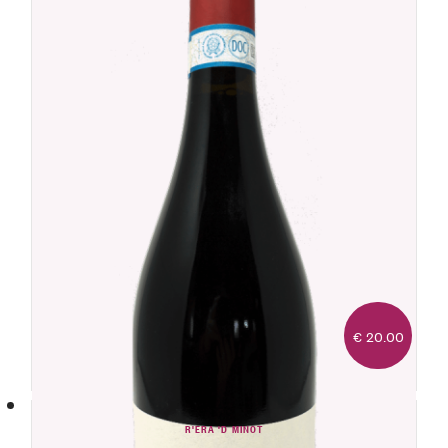
€ 20.00
-15%
R'ERA 'D MINOT