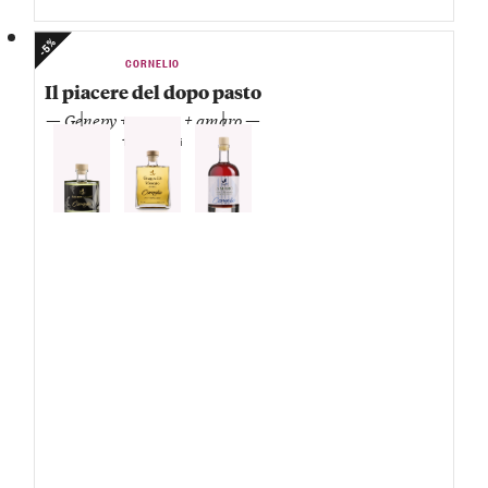
-5%
CORNELIO
Il piacere del dopo pasto
— Genepy + grappa + amaro —
1 Grappa di
moscato
1 Genepy
1 Amaro