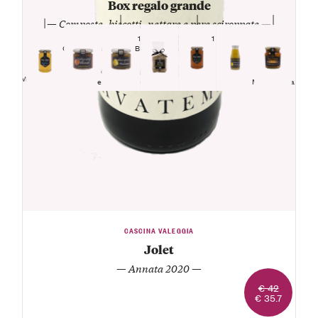
Box regalo grande
— Composte, biscotti, nettare e pere sciroppate —
1 Vasetto
1 Sacchetto
1 Bottiglietta
Confettura
Biscotti pera,
Nettare di
extra di
cannella e
pera
1 Vasetto
1 Vasetto
1 Vasetto
albicocche
cioccolato
Madernassa
1 Vasetto
Confettura
Miele di
Pere
Miele di tiglio
extra di pere
millefiori
Madernassa
Madernassa
sciroppate
CASCINA VALEGGIA
Jolet
— Annata 2020 —
€ 42
€ 35.7