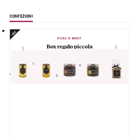
CONFEZIONI
-15%
R'ERA 'D MINOT
Box regalo piccola
— Composte, biscotti e miele —
1 Vasetto
1 Vasetto Miele di
Confettura extra
tiglio
di pere
1 Vasetto
1 Sacchetto
Madernassa
1 Vasetto Miele di
Confettura extra
Biscotti pera,
acacia
di albicocche
cannella e
cioccolato