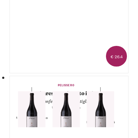
€ 26.4
PELISSERO
3 Barbaresco cofanetto in legno
— confezione da 3 bottiglie —
1 Tulin Barbaresco
DOCG
1 Vanotu Barbaresco
1 Nubiola
DOCG
Barbaresco DOCG