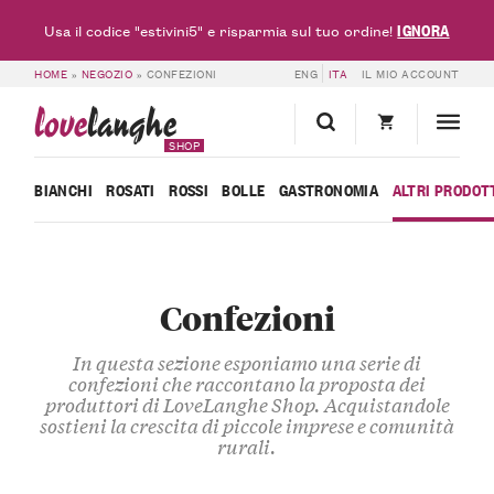
IGNORA
Usa il codice "estivini5" e risparmia sul tuo ordine!
HOME
»
NEGOZIO
»
CONFEZIONI
ENG
ITA
IL MIO ACCOUNT
love
langhe
SHOP
BIANCHI
ROSATI
ROSSI
BOLLE
GASTRONOMIA
ALTRI PRODOT
Confezioni
In questa sezione esponiamo una serie di
confezioni che raccontano la proposta dei
produttori di LoveLanghe Shop. Acquistandole
sostieni la crescita di piccole imprese e comunità
rurali.