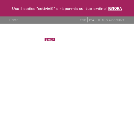
IGNORA
Usa il codice "estivini5" e risparmia sul tuo ordine!
HOME
ENG
ITA
IL MIO ACCOUNT
love
langhe
SHOP
BIANCHI
ROSATI
ROSSI
BOLLE
GASTRONOMIA
ALTRI PRODOT