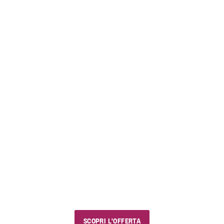
FINO AL 23 AGOSTO 2026
EstiVini
I nostri saldi estivi
Usa il codice sconto "estivini5" e goditi vini e
prodotti golosi, con chi vuoi e dove vuoi.
SCOPRI L'OFFERTA