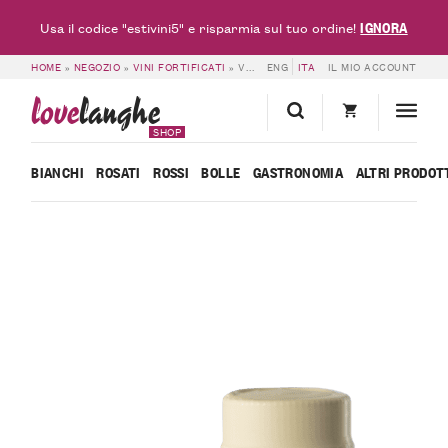
IGNORA
Usa il codice "estivini5" e risparmia sul tuo ordine!
HOME
»
NEGOZIO
»
VINI FORTIFICATI
»
VERMUT ROSSO – CASCINA FONTANETTE
ENG
ITA
IL MIO ACCOUNT
love
langhe
SHOP
BIANCHI
ROSATI
ROSSI
BOLLE
GASTRONOMIA
ALTRI PRODOT