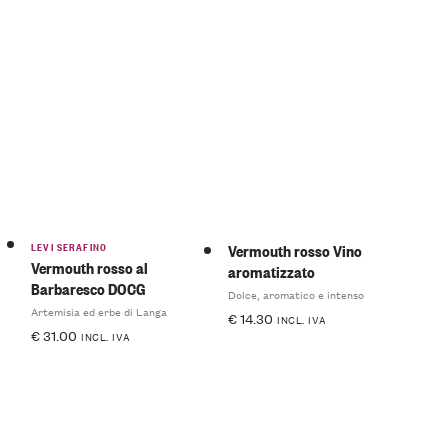
LEVI SERAFINO
Vermouth rosso Vino
Vermouth rosso al
aromatizzato
Barbaresco DOCG
Dolce, aromatico e intenso
Artemisia ed erbe di Langa
€
14.30
INCL. IVA
€
31.00
INCL. IVA