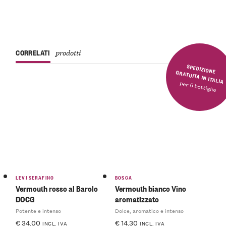
CORRELATI
prodotti
SPEDIZIONE GRATUITA IN ITALIA
per 6 bottiglie
LEVI SERAFINO
BOSCA
Vermouth rosso al Barolo
Vermouth bianco Vino
DOCG
aromatizzato
Potente e intenso
Dolce, aromatico e intenso
€
34.00
€
14.30
INCL. IVA
INCL. IVA