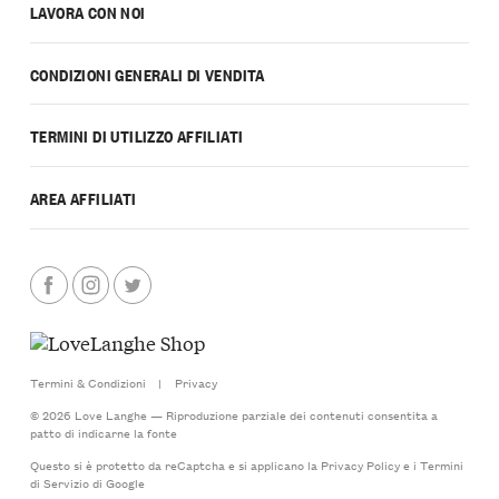
LAVORA CON NOI
CONDIZIONI GENERALI DI VENDITA
TERMINI DI UTILIZZO AFFILIATI
AREA AFFILIATI
Termini & Condizioni
|
Privacy
© 2026 Love Langhe — Riproduzione parziale dei contenuti consentita a
patto di indicarne la fonte
Questo si è protetto da reCaptcha e si applicano la
Privacy Policy
e i
Termini
di Servizio
di Google