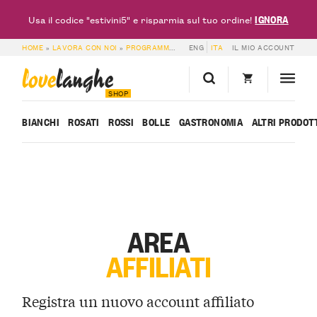
IGNORA
Usa il codice "estivini5" e risparmia sul tuo ordine!
HOME
»
LAVORA CON NOI
»
PROGRAMMA AFFILIATI
ENG
ITA
»
AREA AFFILIATI
IL MIO ACCOUNT
love
langhe
SHOP
BIANCHI
ROSATI
ROSSI
BOLLE
GASTRONOMIA
ALTRI PRODOT
AREA
AFFILIATI
Registra un nuovo account affiliato