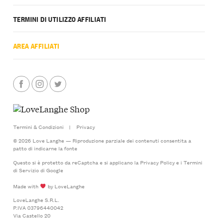
TERMINI DI UTILIZZO AFFILIATI
AREA AFFILIATI
Termini & Condizioni
|
Privacy
© 2026 Love Langhe — Riproduzione parziale dei contenuti consentita a
patto di indicarne la fonte
Questo si è protetto da reCaptcha e si applicano la
Privacy Policy
e i
Termini
di Servizio
di Google
Made with
by LoveLanghe
LoveLanghe S.R.L.
P.IVA 03796440042
Via Castello 20