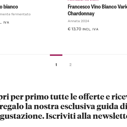
o bianco
Francesco Vino Bianco Vari
Chardonnay
lmente fermentato
Annata 2024
L. IVA
€
13.70
INCL. IVA
1
2
ri per primo tutte le offerte e rice
regalo la nostra esclusiva guida d
gustazione. Iscriviti alla newslett