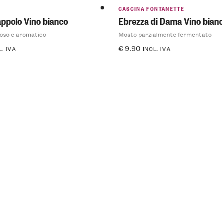
CASCINA FONTANETTE
appolo Vino bianco
Ebrezza di Dama Vino bian
roso e aromatico
Mosto parzialmente fermentato
€
9.90
L. IVA
INCL. IVA