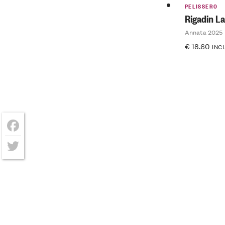
PELISSERO
Rigadin L
Annata 2025
€
18.60
INCL
Facebook
Twitter