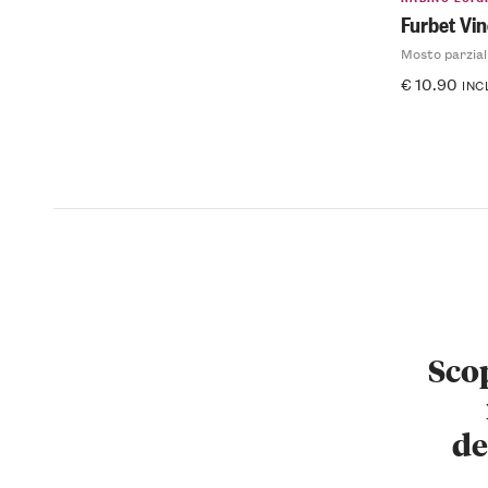
Furbet Vin
Mosto parzia
€
10.90
INC
Scop
de