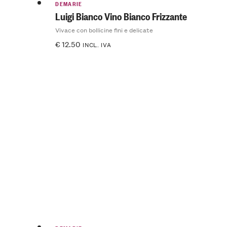
DEMARIE
Luigi Bianco Vino Bianco Frizzante
Vivace con bollicine fini e delicate
€
12.50
INCL. IVA