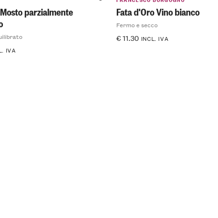
 Mosto parzialmente
Fata d'Oro Vino bianco
o
Fermo e secco
uilibrato
€
11.30
INCL. IVA
L. IVA