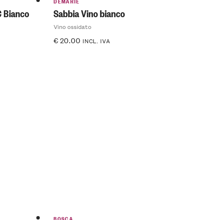
DEMARIE
C Bianco
Sabbia Vino bianco
Vino ossidato
€
20.00
INCL. IVA
BOSCA