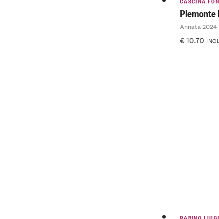
CASCINA FO
Piemonte 
Annata 2024
€
10.70
INCL
RABINO LUIG