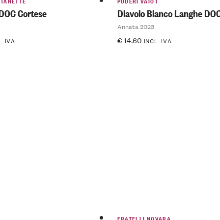
NTANETTE
PODERI VAIOT
DOC Cortese
Diavolo Bianco Langhe DO
Annata 2023
€
14.60
. IVA
INCL. IVA
I
FRATELLI NOVARA