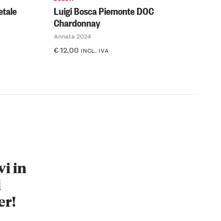
etale
Luigi Bosca Piemonte DOC
Chardonnay
Annata 2024
€
12.00
INCL. IVA
vi in
i
er!