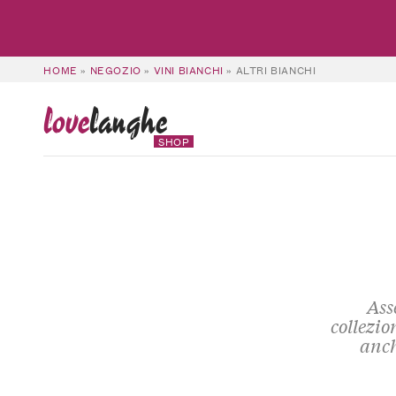
HOME
»
NEGOZIO
»
VINI BIANCHI
»
ALTRI BIANCHI
love
langhe
SHOP
Ass
collezio
anch