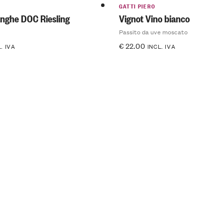
GATTI PIERO
anghe DOC Riesling
Vignot Vino bianco
Passito da uve moscato
€
22.00
. IVA
INCL. IVA