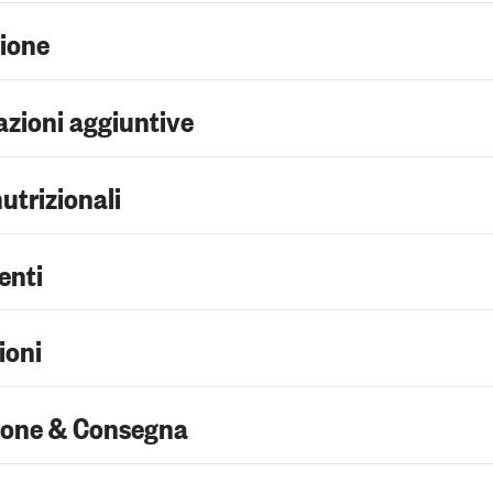
zione
zioni aggiuntive
nutrizionali
enti
ioni
ione & Consegna