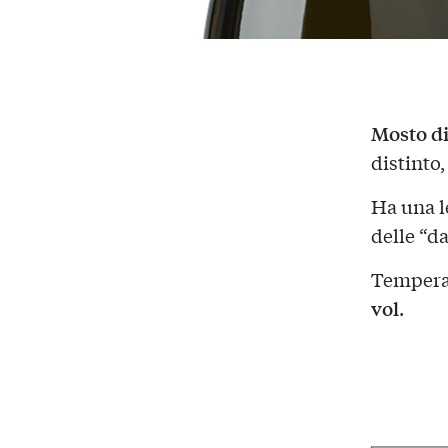
Mosto di
distinto
Ha una 
delle “d
Temperat
vol
.