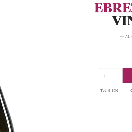
EBRE
VI
— Mos
Tot: 9.90€