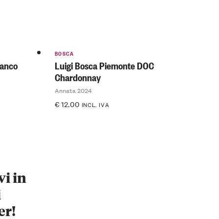
BOSCA
ianco
Luigi Bosca Piemonte DOC
Chardonnay
Annata 2024
€
12.00
INCL. IVA
vi in
i
er!