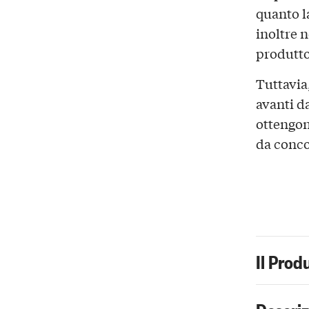
quanto l
inoltre 
produtto
Tuttavia,
avanti da
ottengon
da conco
Il Prod
Descri