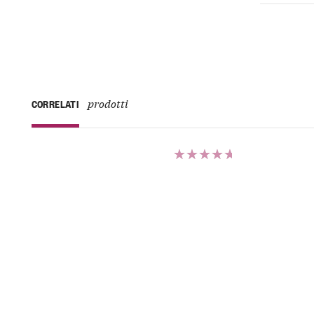
prodotti
CORRELATI
Valutato
5.00
su 5