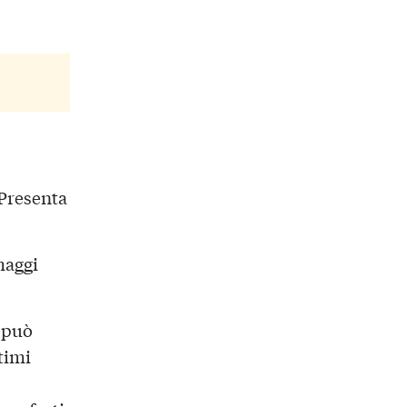
 Presenta
maggi
i può
timi