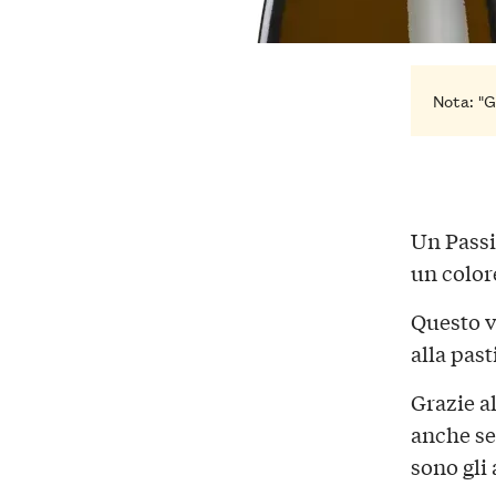
Nota: "G
Un Passi
un colo
Questo v
alla past
Grazie a
anche se
sono gli