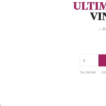
ULTI
VI
— Pa
Tot: 19.00€
CO