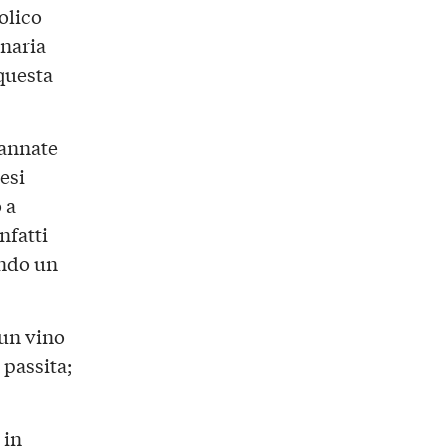
olico
inaria
 questa
 annate
esi
 a
nfatti
ando un
 un vino
 passita;
, in