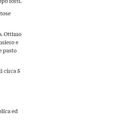
po forti.
stose
o. Ottimo
nsiero e
e pasto
i circa 5
lica ed