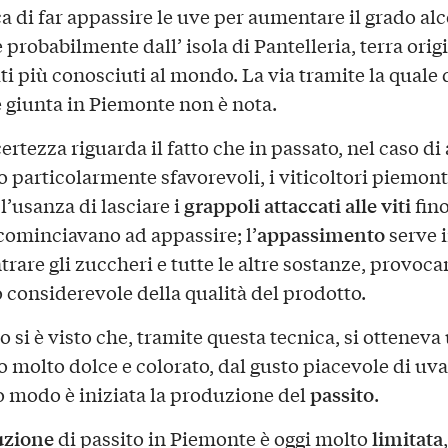
ca di far appassire le uve per aumentare il grado alc
probabilmente dall’ isola di Pantelleria, terra orig
iti più conosciuti al mondo. La via tramite la quale
è giunta in Piemonte non è nota.
ertezza riguarda il fatto che in passato, nel caso di
o particolarmente sfavorevoli, i viticoltori piemont
grappoli attaccati alle viti
l’usanza di lasciare i
fino
appassimento
ominciavano ad appassire; l’
serve i
trare gli zuccheri e tutte le altre sostanze, provoc
considerevole della qualità del prodotto.
o si è visto che, tramite questa tecnica, si otteneva
o molto dolce e colorato, dal gusto piacevole di uva
passito
o modo è iniziata la produzione del
.
uzione
limitata
di passito in Piemonte è oggi molto