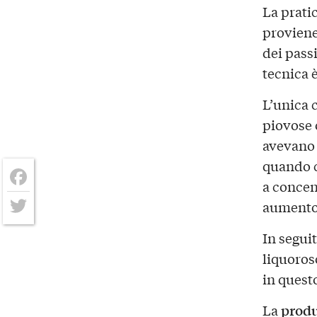
La prati
proviene 
dei pass
tecnica 
L’unica c
piovose 
avevano 
quando c
a concen
Facebook
aumento 
Twitter
In seguit
liquoros
in quest
prod
La