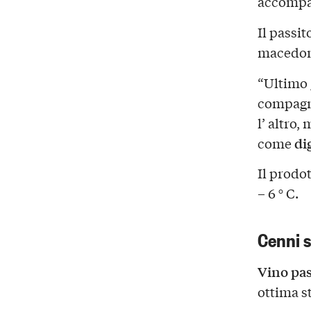
accompa
Il passit
macedonie
“Ultimo 
compagno 
l’ altro,
di
come
Il prodo
– 6 ° C.
Cenni s
Vino pas
ottima s