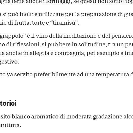
formaggi
gna bene anche i
, se questi non sono trop
o si può inoltre utilizzare per la preparazione di gu
 di frutta, torte e “tiramisù”.
grappolo” è il vino della meditazione e del pensier
di riflessioni, si può bere in solitudine, tra un pe
 ma anche in allegria e compagnia, per esempio a fin
gestivo
.
tto va servito preferibilmente ad una temperatura d
torici
sito bianco aromatico
di moderata gradazione alco
truttura.