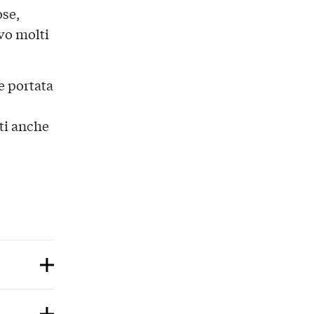
ose,
vo molti
e portata
ti anche