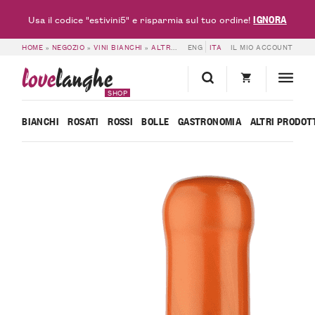
IGNORA
Usa il codice "estivini5" e risparmia sul tuo ordine!
HOME
»
NEGOZIO
»
VINI BIANCHI
»
ALTRI BIANCHI
ENG
»
ITA
VINO BIANCO SABBIA – D
IL MIO ACCOUNT
love
langhe
SHOP
BIANCHI
ROSATI
ROSSI
BOLLE
GASTRONOMIA
ALTRI PRODOT