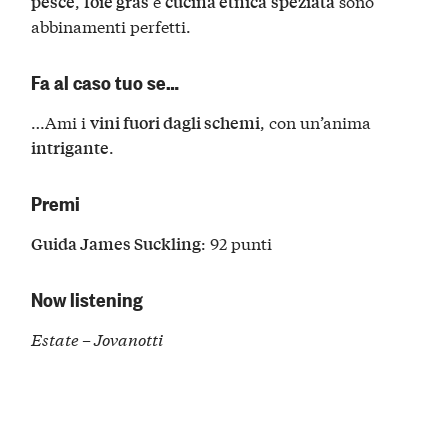
,
e
sono
pesce
foie gras
cucina etnica
speziata
abbinamenti perfetti.
Fa al caso tuo se…
…Ami i
, con un’anima
vini fuori dagli schemi
.
intrigante
Premi
: 92 punti
Guida James Suckling
Now listening
Estate – Jovanotti