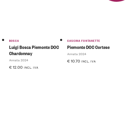
BOSCA
CASCINA FONTANETTE
Luigi Bosca Piemonte DOC
Piemonte DOC Cortese
Chardonnay
Annata 2024
Annata 2024
€
10.70
INCL. IVA
€
12.00
INCL. IVA