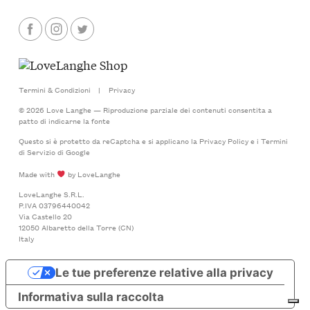
Termini & Condizioni
|
Privacy
© 2026 Love Langhe — Riproduzione parziale dei contenuti consentita a
patto di indicarne la fonte
Questo si è protetto da reCaptcha e si applicano la
Privacy Policy
e i
Termini
di Servizio
di Google
Made with
by LoveLanghe
LoveLanghe S.R.L.
P.IVA 03796440042
Via Castello 20
12050 Albaretto della Torre (CN)
Italy
Le tue preferenze relative alla privacy
Informativa sulla raccolta