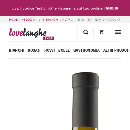
IGNORA
Usa il codice "estivini5" e risparmia sul tuo ordine!
HOME
»
NEGOZIO
»
VINI BIANCHI
»
ALTRI BIANCHI
ENG
»
ITA
PIEMONTE DOC CHARDONN
IL MIO ACCOUNT
love
langhe
SHOP
BIANCHI
ROSATI
ROSSI
BOLLE
GASTRONOMIA
ALTRI PRODOT