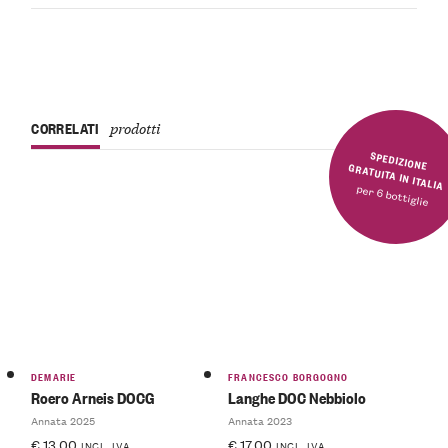
CORRELATI
prodotti
SPEDIZIONE GRATUITA IN ITALIA
per 6 bottiglie
DEMARIE
FRANCESCO BORGOGNO
Roero Arneis DOCG
Langhe DOC Nebbiolo
Annata 2025
Annata 2023
€
13.00
€
17.00
INCL. IVA
INCL. IVA