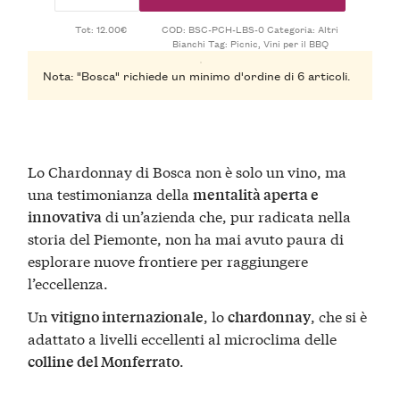
Tot: 12.00€
COD:
BSC-PCH-LBS-0
Categoria:
Altri
Bianchi
Tag:
Picnic
,
Vini per il BBQ
Nota: "Bosca" richiede un minimo d'ordine di 6 articoli.
Lo Chardonnay di Bosca non è solo un vino, ma
una testimonianza della
mentalità aperta e
di un’azienda che, pur radicata nella
innovativa
storia del Piemonte, non ha mai avuto paura di
esplorare nuove frontiere per raggiungere
l’eccellenza.
Un
, lo
, che si è
vitigno internazionale
chardonnay
adattato a livelli eccellenti al microclima delle
.
colline del Monferrato