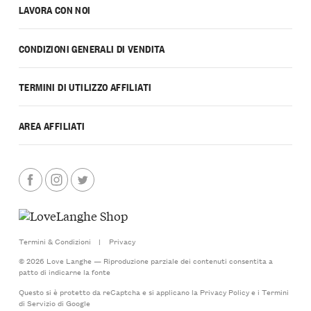
LAVORA CON NOI
CONDIZIONI GENERALI DI VENDITA
TERMINI DI UTILIZZO AFFILIATI
AREA AFFILIATI
Termini & Condizioni
|
Privacy
© 2026 Love Langhe — Riproduzione parziale dei contenuti consentita a
patto di indicarne la fonte
Questo si è protetto da reCaptcha e si applicano la
Privacy Policy
e i
Termini
di Servizio
di Google