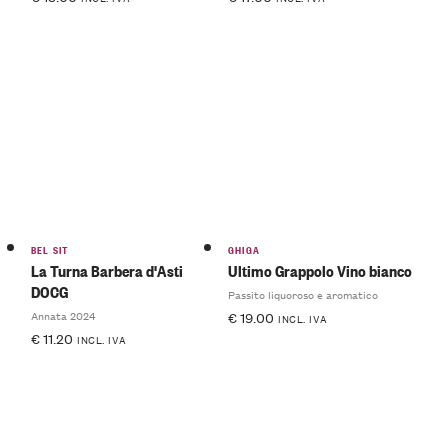
BEL SIT
GHIGA
La Turna Barbera d'Asti
Ultimo Grappolo Vino bianco
DOCG
Passito liquoroso e aromatico
Annata 2024
€
19.00
INCL. IVA
€
11.20
INCL. IVA