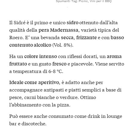
Spumanti
Tag:
Picnic
,
Vini per il BBQ
Il Sidré è il primo e unico
ottenuto dall’alta
sidro
qualità della
, varietà tipica del
pera Madernassa
Roero. E’ una bevanda
,
e con
secca
frizzante
basso
(Vol. 8%).
contenuto alcolico
Ha un
con riflessi dorati, un
colore intenso
aroma
e un gusto
e piacevole. Viene servito
fruttato
fresco
a temperatura di 6-8 °C.
, è adatto anche per
Ideale come
aperitivo
accompagnare antipasti e piatti semplici a base di
pesce, carni bianche o verdure. Ottimo
l’abbinamento con la pizza.
Può essere anche consumato come drink in lounge
bar e discoteche.