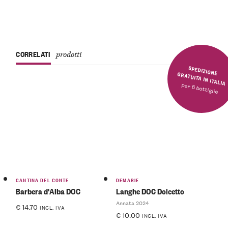
CORRELATI
prodotti
SPEDIZIONE GRATUITA IN ITALIA
per 6 bottiglie
CANTINA DEL CONTE
DEMARIE
Barbera d'Alba DOC
Langhe DOC Dolcetto
Annata 2024
€
14.70
INCL. IVA
€
10.00
INCL. IVA