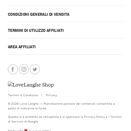
CONDIZIONI GENERALI DI VENDITA
TERMINI DI UTILIZZO AFFILIATI
AREA AFFILIATI
Termini & Condizioni
|
Privacy
© 2026 Love Langhe — Riproduzione parziale dei contenuti consentita a
patto di indicarne la fonte
Questo si è protetto da reCaptcha e si applicano la
Privacy Policy
e i
Termini
di Servizio
di Google
Made with
by LoveLanghe