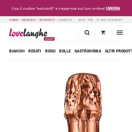
IGNORA
Usa il codice "estivini5" e risparmia sul tuo ordine!
HOME
»
NEGOZIO
»
SPUMANTI
»
SIDRO DI PERE SIDRÉ – BORGOGNO RIVATA
ENG
ITA
IL MIO ACCOUNT
love
langhe
SHOP
BIANCHI
ROSATI
ROSSI
BOLLE
GASTRONOMIA
ALTRI PRODOT