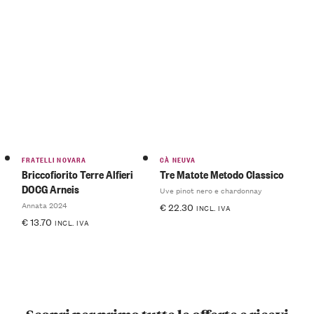
FRATELLI NOVARA
CÀ NEUVA
Briccofiorito Terre Alfieri
Tre Matote Metodo Classico
DOCG Arneis
Uve pinot nero e chardonnay
Annata 2024
€
22.30
INCL. IVA
€
13.70
INCL. IVA