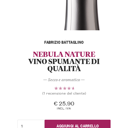
FABRIZIO BATTAGLINO
NEBULA NATURE
VINO SPUMANTE DI
QUALITÀ
— Secco e aromatico —
(
1
recensione del cliente)
1
Valutato
5.00
su
€
25.90
5 su
INCL. IVA
base di
recensioni
AGGIUNGI AL CARRELLO