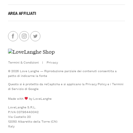
AREA AFFILIATI
Termini & Condizioni
|
Privacy
© 2026 Love Langhe — Riproduzione parziale dei contenuti consentita a
patto di indicarne la fonte
Questo si è protetto da reCaptcha e si applicano la
Privacy Policy
e i
Termini
di Servizio
di Google
Made with
by LoveLanghe
LoveLanghe S.R.L.
P.IVA 03796440042
Via Castello 20
12050 Albaretto della Torre (CN)
Italy