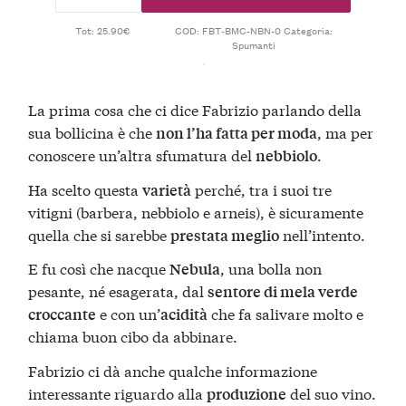
Tot: 25.90€
COD:
FBT-BMC-NBN-0
Categoria:
Spumanti
La prima cosa che ci dice Fabrizio parlando della
sua bollicina è che
, ma per
non l’ha fatta per moda
conoscere un’altra sfumatura del
.
nebbiolo
Ha scelto questa
perché, tra i suoi tre
varietà
vitigni (barbera, nebbiolo e arneis), è sicuramente
quella che si sarebbe
nell’intento.
prestata meglio
E fu così che nacque
, una bolla non
Nebula
pesante, né esagerata, dal
sentore di mela verde
e con un’
che fa salivare molto e
croccante
acidità
chiama buon cibo da abbinare.
Fabrizio ci dà anche qualche informazione
interessante riguardo alla
del suo vino.
produzione