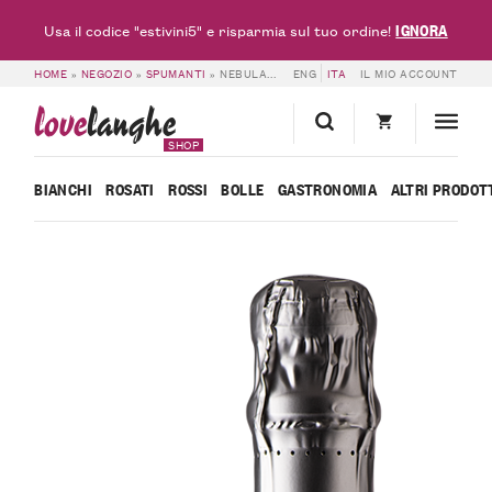
IGNORA
Usa il codice "estivini5" e risparmia sul tuo ordine!
HOME
»
NEGOZIO
»
SPUMANTI
»
NEBULA NATURE METODO CLASSICO BRUT – BATTAGLINO
ENG
ITA
IL MIO ACCOUNT
love
langhe
SHOP
BIANCHI
ROSATI
ROSSI
BOLLE
GASTRONOMIA
ALTRI PRODOT