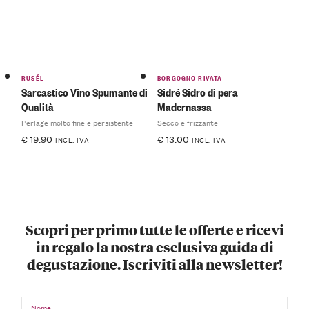
RUSÉL
BORGOGNO RIVATA
Sarcastico Vino Spumante di
Sidré Sidro di pera
Qualità
Madernassa
Perlage molto fine e persistente
Secco e frizzante
€
19.90
€
13.00
INCL. IVA
INCL. IVA
Scopri per primo tutte le offerte e ricevi
in regalo la nostra esclusiva guida di
degustazione. Iscriviti alla newsletter!
Nome