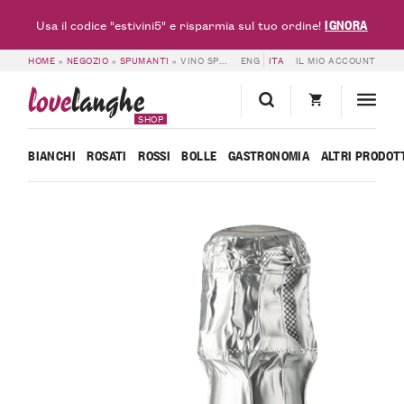
IGNORA
Usa il codice "estivini5" e risparmia sul tuo ordine!
HOME
»
NEGOZIO
»
SPUMANTI
»
VINO SPUMANTE BRUT – CASCINA FONTANETTE
ENG
ITA
IL MIO ACCOUNT
love
langhe
SHOP
BIANCHI
ROSATI
ROSSI
BOLLE
GASTRONOMIA
ALTRI PRODOT