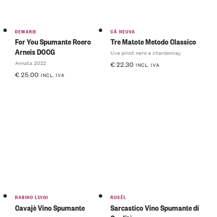
DEMARIE
CÀ NEUVA
For You Spumante Roero
Tre Matote Metodo Classico
Arneis DOCG
Uve pinot nero e chardonnay
Annata 2022
€
22.30
INCL. IVA
€
25.00
INCL. IVA
RABINO LUIGI
RUSÉL
Cavajè Vino Spumante
Sarcastico Vino Spumante di