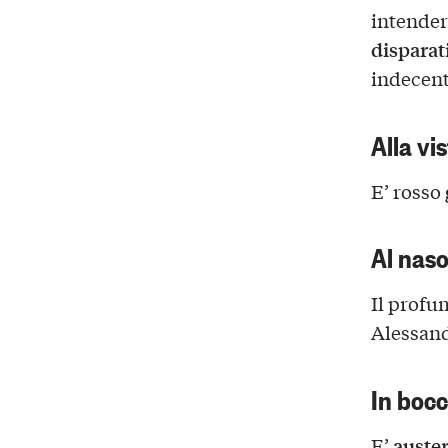
intender
disparat
indecent
Alla vi
E’ rosso
Al nas
Il profu
Alessand
In boc
auste
E’