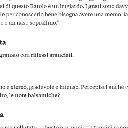
gusti
si di questo Barolo è un bugiardo. I
sono davv
i
e per conoscerlo bene bisogna avere una memoria 
e e un naso sopraffino.”
sta
granato
riflessi aranciati
con
.
o
etereo
mo è
, gradevole e intenso. Percepisci anche 
note balsamiche
ro, le
?
ca
ro
vellutato
ma
, robusto e armonico. I tannini sono 