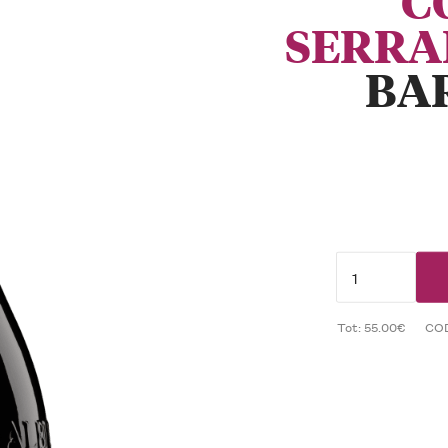
C
SERRA
BA
Tot: 55.00€
CO