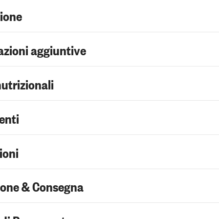
zione
zioni aggiuntive
nutrizionali
enti
ioni
ione & Consegna