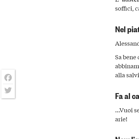
soffici, 
Nel pia
Alessand
Sa bene 
abbiname
alla salv
Facebook
Fa al c
Twitter
…Vuoi se
arie!
Now lis