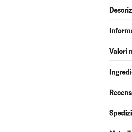
Descri
Informa
Valori 
Ingredi
Recens
Spediz