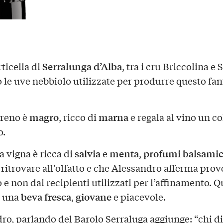
Serralunga d’Alba
ticella di
, tra i cru Briccolina e 
 le uve nebbiolo utilizzate per produrre questo fan
magro
marna
rreno è
, ricco di
e regala al vino un co
o.
salvia
menta
profumi balsamic
la vigna è ricca di
e
,
ritrovare all’olfatto e che Alessandro afferma pro
 e non dai recipienti utilizzati per l’affinamento. Q
beva fresca
giovane
o una
,
e piacevole.
ro, parlando del Barolo Serraluga aggiunge: “chi di