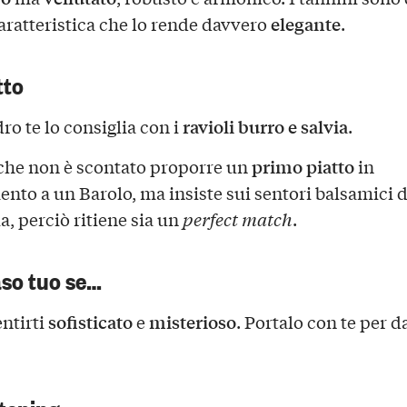
elegante
caratteristica che lo rende davvero
.
tto
ravioli burro e salvia
ro te lo consiglia con i
.
primo piatto
che non è scontato proporre un
in
nto a un Barolo, ma insiste sui sentori balsamici 
ia, perciò ritiene sia un
perfect match
.
aso tuo se…
sofisticato
misterioso
ntirti
e
. Portalo con te per da
tening