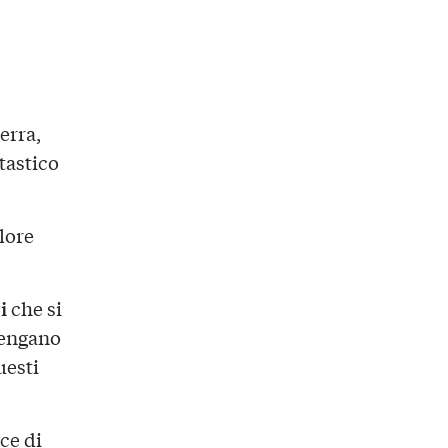
Serra,
tastico
lore
i
che si
vengano
uesti
ce di