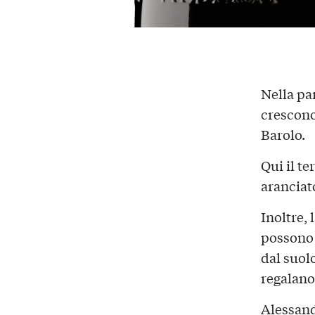
Nella par
crescono
Barolo.
Qui il te
aranciat
Inoltre, 
possono 
dal suolo
regalan
Alessand