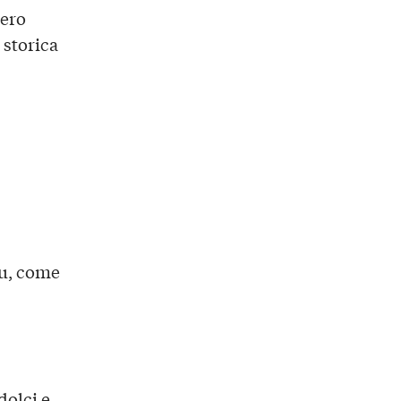
ero
storica
tu, come
dolci e