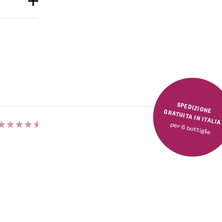
SPEDIZIONE GRATUITA IN ITALI
per 6 bottiglie
Valutato
5.00
su 5