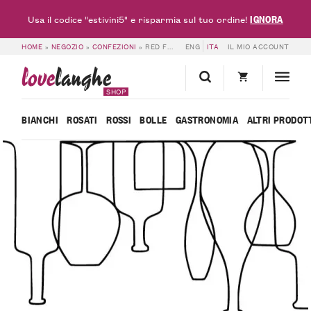
IGNORA
Usa il codice "estivini5" e risparmia sul tuo ordine!
HOME
»
NEGOZIO
»
CONFEZIONI
»
RED FRIDAY – 6 BOTTIGLIE – FRANCESCO ROSSO
ENG
ITA
IL MIO ACCOUNT
love
langhe
SHOP
BIANCHI
ROSATI
ROSSI
BOLLE
GASTRONOMIA
ALTRI PRODOT