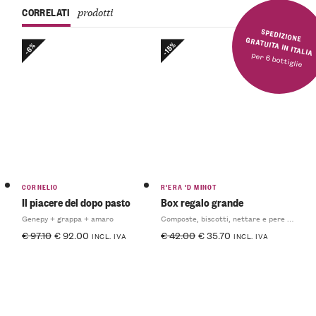
CORRELATI
prodotti
SPEDIZIONE GRATUITA IN ITALIA
-15%
-6%
per 6 bottiglie
CORNELIO
R'ERA 'D MINOT
Il piacere del dopo pasto
Box regalo grande
Genepy + grappa + amaro
Composte, biscotti, nettare e pere sciroppate
€
97.10
€
92.00
€
42.00
€
35.70
INCL. IVA
INCL. IVA