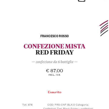
FRANCESCO ROSSO
CONFEZIONE MISTA
RED FRIDAY
— confezione da 6 bottiglie —
€
87.00
INCL. IVA
Esaurito
Tot: 87€
COD:
FRS-CNF-BLK-0
Categoria:
Confezioni
Tag:
Black Friday - confezioni