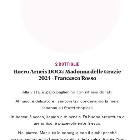
2 BOTTIGLIE
Roero Arneis DOCG Madonna delle Grazie
2024 - Francesco Rosso
Alla vista: è giallo paglierino con riflessi dorati.
Al naso: è delicato e i sentori ti ricorderanno la mela,
l’ananas e i frutti tropicali.
In bocca: è secco, sapido e minerale. Di buona struttura e
armonico, è piacevolmente fresco.
Nel piatto: Maria te lo consiglia con il sushi perché
accompagna molto bene la sapidità della salsa di soia. Non