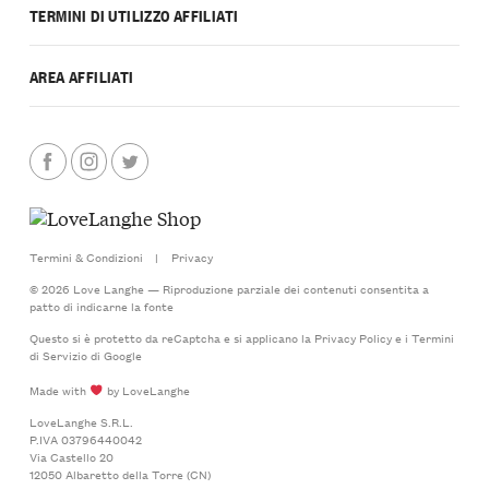
TERMINI DI UTILIZZO AFFILIATI
AREA AFFILIATI
Termini & Condizioni
|
Privacy
© 2026 Love Langhe — Riproduzione parziale dei contenuti consentita a
patto di indicarne la fonte
Questo si è protetto da reCaptcha e si applicano la
Privacy Policy
e i
Termini
di Servizio
di Google
Made with
by LoveLanghe
LoveLanghe S.R.L.
P.IVA 03796440042
Via Castello 20
12050 Albaretto della Torre (CN)