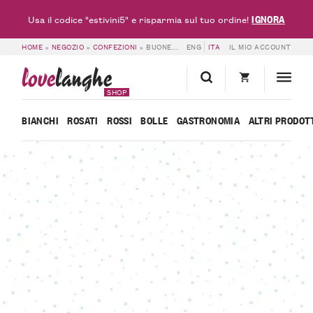
IGNORA
Usa il codice "estivini5" e risparmia sul tuo ordine!
HOME
»
NEGOZIO
»
CONFEZIONI
»
BUONE FESTE DA BATTAGLINO – 6 BOTTIGLIE
ENG
ITA
IL MIO ACCOUNT
love
langhe
SHOP
BIANCHI
ROSATI
ROSSI
BOLLE
GASTRONOMIA
ALTRI PRODOT