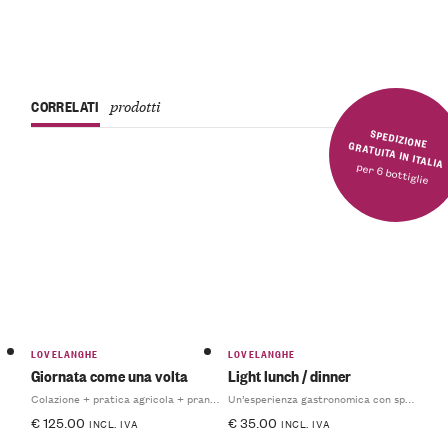
CORRELATI
prodotti
SPEDIZIONE GRATUITA IN ITALIA
per 6 bottiglie
Valutato
5.00
su
5
LOVELANGHE
LOVELANGHE
Giornata come una volta
Light lunch / dinner
Colazione + pratica agricola + pranzo
Un’esperienza gastronomica con specialità del territorio
€
125.00
€
35.00
INCL. IVA
INCL. IVA