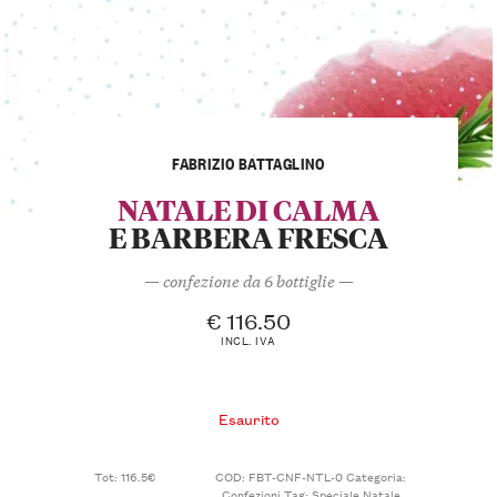
FABRIZIO BATTAGLINO
NATALE DI CALMA
E BARBERA FRESCA
— confezione da 6 bottiglie —
€
116.50
INCL. IVA
Esaurito
Tot: 116.5€
COD:
FBT-CNF-NTL-0
Categoria:
Confezioni
Tag:
Speciale Natale