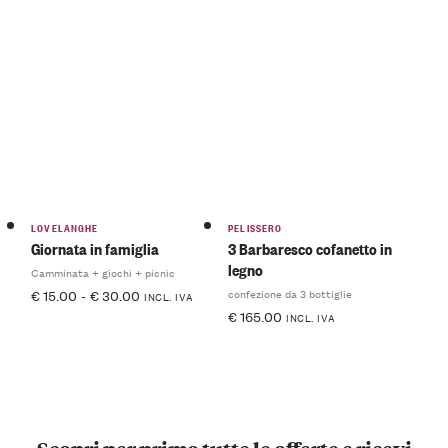
LOVELANGHE
PELISSERO
Giornata in famiglia
3 Barbaresco cofanetto in
legno
Camminata + giochi + picnic
confezione da 3 bottiglie
€
15.00
-
€
30.00
INCL. IVA
€
165.00
INCL. IVA