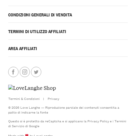
CONDIZIONI GENERALI DI VENDITA
TERMINI DI UTILIZZO AFFILIATI
AREA AFFILIATI
Termini & Condizioni
|
Privacy
© 2026 Love Langhe — Riproduzione parziale dei contenuti consentita a
patto di indicarne la fonte
Questo si è protetto da reCaptcha e si applicano la
Privacy Policy
e i
Termini
di Servizio
di Google
Made with
by LoveLanghe