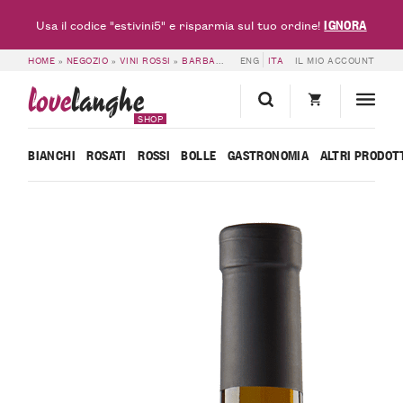
IGNORA
Usa il codice "estivini5" e risparmia sul tuo ordine!
HOME
»
NEGOZIO
»
VINI ROSSI
»
BARBARESCO DOCG
ENG
ITA
»
BARBARESCO DOCG LUI
IL MIO ACCOUNT
love
langhe
SHOP
BIANCHI
ROSATI
ROSSI
BOLLE
GASTRONOMIA
ALTRI PRODOT