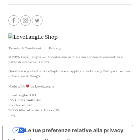
Termini & Condizioni
|
Privacy
© 2026 Love Langhe — Riproduzione parziale dei contenuti consentita a
patto di indicarne la fonte
Questo si è protetto da reCaptcha e si applicano la
Privacy Policy
e i
Termini
di Servizio
di Google
Made with
by LoveLanghe
LoveLanghe S.R.L.
P.IVA 03796440042
Via Castello 20
12050 Albaretto della Torre (CN)
Italy
Le tue preferenze relative alla privacy