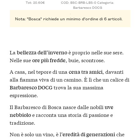
Tot: 20.60€
COD:
BSC-BRB-LBS-0
Categoria:
Barbaresco DOCG
Nota: "Bosca" richiede un minimo d'ordine di 6 articoli.
La
è proprio nelle sue sere.
bellezza dell’inverno
Nelle sue
, buie, scontrose.
ore più fredde
A casa, nel tepore di una
, davanti
cena tra amici
alla fiamma viva di un camino. È lì che un calice di
trova la sua massima
Barbaresco DOCG
espressione.
Il Barbaresco di Bosca nasce dalle nobili
uve
e racconta una storia di passione e
nebbiolo
tradizione.
Non è solo un vino, è l’
che
eredità di generazioni