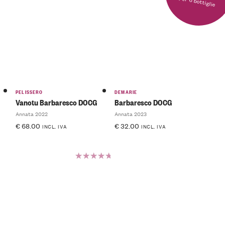
per 6 bottiglie
PELISSERO
DEMARIE
Vanotu Barbaresco DOCG
Barbaresco DOCG
Annata 2022
Annata 2023
€
68.00
€
32.00
INCL. IVA
INCL. IVA
Valutato
5.00
su
5