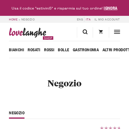
IGNORA
Usa il codice "estivini5" e risparmia sul tuo ordine!
HOME
»
NEGOZIO
ENG
ITA
IL MIO ACCOUNT
love
langhe
SHOP
BIANCHI
ROSATI
ROSSI
BOLLE
GASTRONOMIA
ALTRI PRODOT
Negozio
NEGOZIO