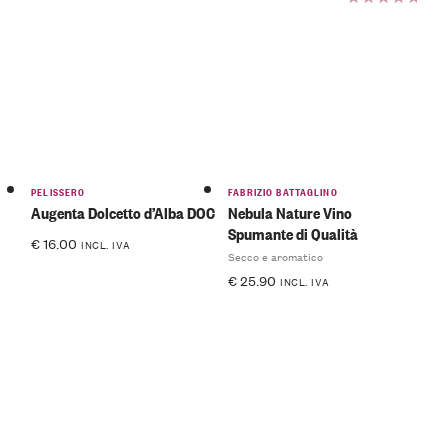
Valutato
5.00
su
5
PELISSERO
FABRIZIO BATTAGLINO
Augenta Dolcetto d’Alba DOC
Nebula Nature Vino
Spumante di Qualità
€
16.00
INCL. IVA
Secco e aromatico
€
25.90
INCL. IVA