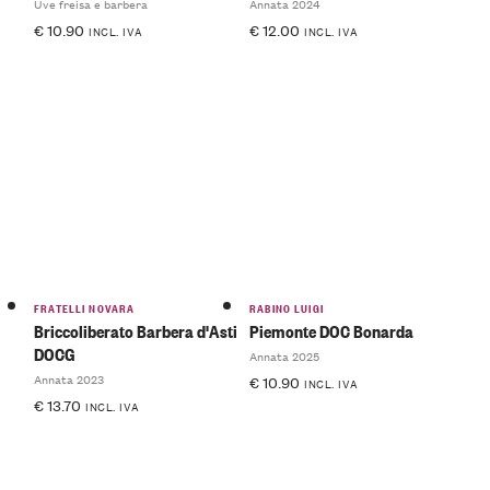
Uve freisa e barbera
Annata 2024
€
10.90
€
12.00
INCL. IVA
INCL. IVA
FRATELLI NOVARA
RABINO LUIGI
Briccoliberato Barbera d'Asti
Piemonte DOC Bonarda
DOCG
Annata 2025
Annata 2023
€
10.90
INCL. IVA
€
13.70
INCL. IVA