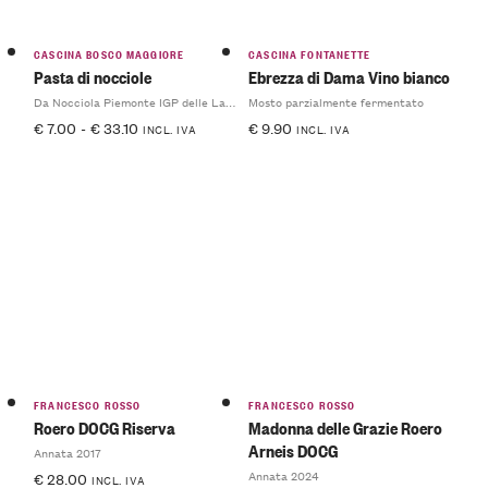
CASCINA BOSCO MAGGIORE
CASCINA FONTANETTE
Pasta di nocciole
Ebrezza di Dama Vino bianco
Da Nocciola Piemonte IGP delle Langhe
Mosto parzialmente fermentato
€
7.00
-
€
33.10
€
9.90
INCL. IVA
INCL. IVA
FRANCESCO ROSSO
FRANCESCO ROSSO
Roero DOCG Riserva
Madonna delle Grazie Roero
Arneis DOCG
Annata 2017
Annata 2024
€
28.00
INCL. IVA