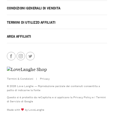
CONDIZIONI GENERALI DI VENDITA
TERMINI DI UTILIZZO AFFILIATI
AREA AFFILIATI
Termini & Condizioni
|
Privacy
© 2026 Love Langhe — Riproduzione parziale dei contenuti consentita a
patto di indicarne la fonte
Questo si è protetto da reCaptcha e si applicano la
Privacy Policy
e i
Termini
di Servizio
di Google
Made with
by LoveLanghe