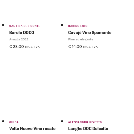
CANTINA DEL CONTE
RABINO LUIGI
Barolo DOCG
Cavajè Vino Spumante
Annata 2022
Fine ed elegante
€
28.00
€
14.00
INCL. IVA
INCL. IVA
GHIGA
ALESSANDRO RIVETTO
Volto Nuovo Vino rosato
Langhe DOC Dolcetto