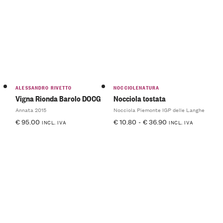
ALESSANDRO RIVETTO
NOCCIOLENATURA
Vigna Rionda Barolo DOCG
Nocciola tostata
Annata 2015
Nocciola Piemonte IGP delle Langhe
€
95.00
€
10.80
-
€
36.90
INCL. IVA
INCL. IVA