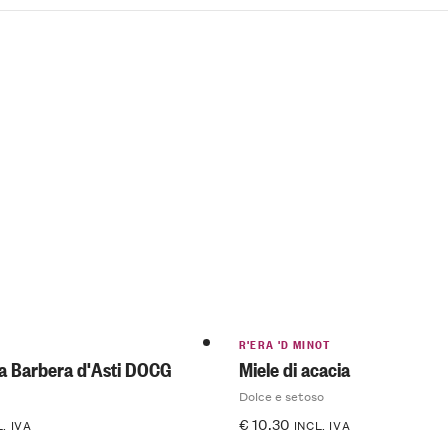
R'ERA 'D MINOT
ca Barbera d'Asti DOCG
Miele di acacia
Dolce e setoso
€
10.30
L. IVA
INCL. IVA