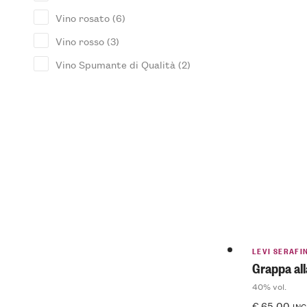
Vino rosato
(6)
Vino rosso
(3)
Vino Spumante di Qualità
(2)
LEVI SERAFI
Grappa al
40% vol.
€
65.00
INC