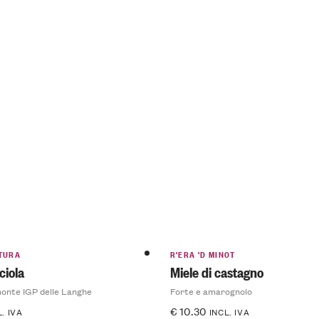
TURA
R'ERA 'D MINOT
ciola
Miele di castagno
monte IGP delle Langhe
Forte e amarognolo
€
10.30
L. IVA
INCL. IVA