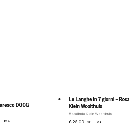
Le Langhe in 7 giorni – Ros
baresco DOCG
Klein Woolthuis
Rosalinde Klein Woolthuis
L. IVA
€
26.00
INCL. IVA