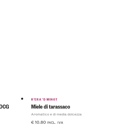
R'ERA 'D MINOT
DOCG
Miele di tarassaco
Aromatico e di media dolcezza
€
10.80
INCL. IVA