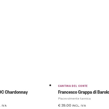
CANTINA DEL CONTE
OC Chardonnay
Francesco Grappa di Barolo
Piacevolmente tannica
€
39.00
. IVA
INCL. IVA