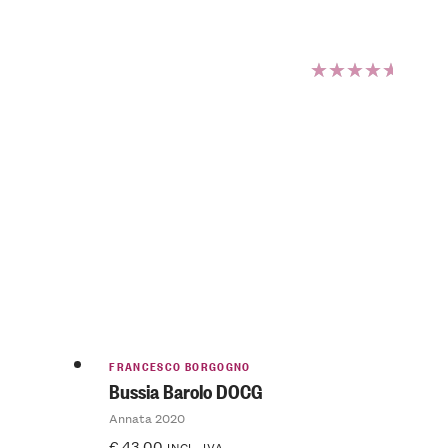
Valutato
5.00
su 5
FRANCESCO BORGOGNO
Bussia Barolo DOCG
Annata 2020
€
43.00
INCL. IVA