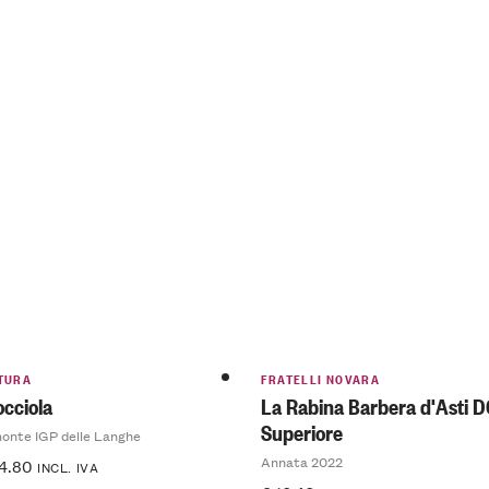
TURA
FRATELLI NOVARA
occiola
La Rabina Barbera d'Asti 
Superiore
monte IGP delle Langhe
Annata 2022
4.80
INCL. IVA