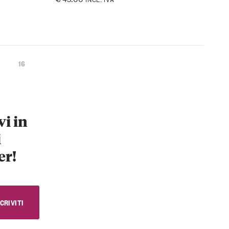
16
vi in
i
er!