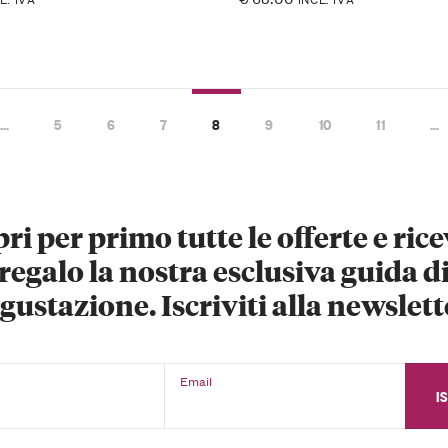
…
5
6
7
8
9
10
11
…
ri per primo tutte le offerte e rice
regalo la nostra esclusiva guida d
gustazione. Iscriviti alla newslett
Email