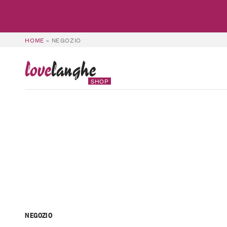
HOME
»
NEGOZIO
love
langhe
SHOP
NEGOZIO