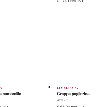
€
16.40
INCL. IVA
NO
LEVI SERAFINO
la camomilla
Grappa paglierina
42% vol.
€
68.00
L. IVA
INCL. IVA