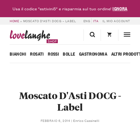
IGNORA
Usa il codice "estivini5" e risparmia sul tuo ordine!
HOME
»
MOSCATO D’ASTI DOCG – LABEL
ENG
ITA
IL MIO ACCOUNT
love
langhe
SHOP
BIANCHI
ROSATI
ROSSI
BOLLE
GASTRONOMIA
ALTRI PRODOT
Moscato D'Asti DOCG -
Label
Enrico Cassinelli
FEBBRAIO 6, 2014