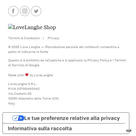
Termini & Condizioni
|
Privacy
© 2026 Love Langhe — Riproduzione parziale dei contenuti consentita a
patto di indicarne la fonte
Questo si è protetto da reCaptcha e si applicano la
Privacy Policy
e i
Termini
di Servizio
di Google
Made with
by LoveLanghe
LoveLanghe S.R.L.
P.IVA 03796440042
Via Castello 20
12050 Albaretto della Torre (CN)
Italy
Le tue preferenze relative alla privacy
Informativa sulla raccolta