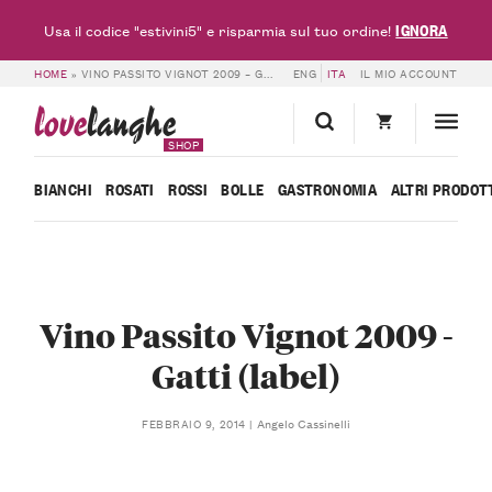
IGNORA
Usa il codice "estivini5" e risparmia sul tuo ordine!
HOME
»
VINO PASSITO VIGNOT 2009 – GATTI (LABEL)
ENG
ITA
IL MIO ACCOUNT
love
langhe
SHOP
BIANCHI
ROSATI
ROSSI
BOLLE
GASTRONOMIA
ALTRI PRODOT
Vino Passito Vignot 2009 -
Gatti (label)
Angelo Cassinelli
FEBBRAIO 9, 2014