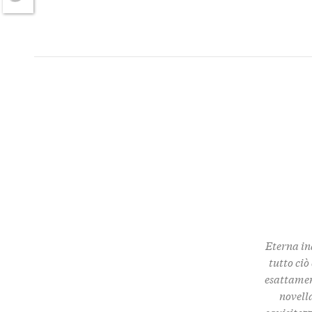
Twitter
Eterna in
tutto ciò
esattamen
novella
squisitez