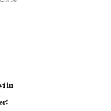
vi in
i
er!