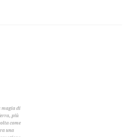
a magia di
Terra, più
colta come
 tra una
promozione