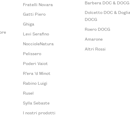
Barbera DOC & DOCG
Fratelli Novara
Dolcetto DOC & Doglia
Gatti Piero
DOCG
Ghiga
Roero DOCG
ore
Levi Serafino
Amarone
NoccioleNatura
Altri Rossi
Pelissero
Poderi Vaiot
R’era ‘d Minot
Rabino Luigi
Rusel
Sylla Sebaste
I nostri prodotti