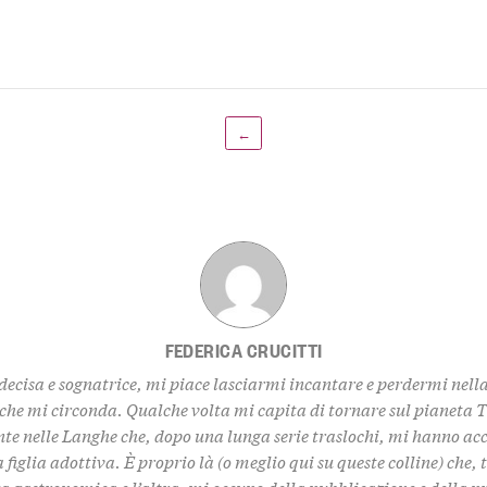
←
FEDERICA CRUCITTI
decisa e sognatrice, mi piace lasciarmi incantare e perdermi nell
 che mi circonda. Qualche volta mi capita di tornare sul pianeta 
te nelle Langhe che, dopo una lunga serie traslochi, mi hanno ac
 figlia adottiva. È proprio là (o meglio qui su queste colline) che,
za gastronomica e l’altra, mi occupo della pubblicazione e della 