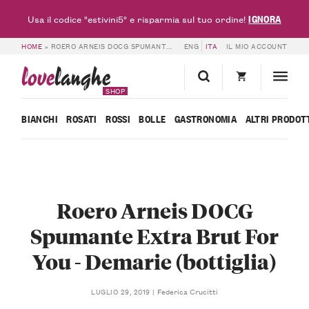
IGNORA
Usa il codice "estivini5" e risparmia sul tuo ordine!
HOME
»
ROERO ARNEIS DOCG SPUMANTE EXTRA BRUT FOR YOU – DEMARIE (BOTTIGLIA)
ENG
ITA
IL MIO ACCOUNT
love
langhe
SHOP
BIANCHI
ROSATI
ROSSI
BOLLE
GASTRONOMIA
ALTRI PRODOT
Roero Arneis DOCG
Spumante Extra Brut For
You - Demarie (bottiglia)
Federica Crucitti
LUGLIO 29, 2019