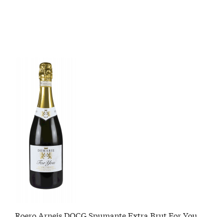
Roero Arneis DOCG Spumante Extra Brut For You