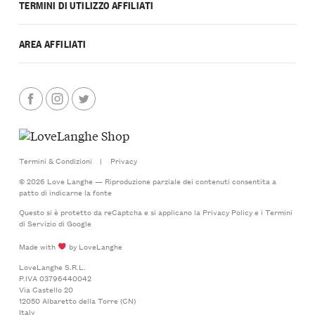
TERMINI DI UTILIZZO AFFILIATI
AREA AFFILIATI
Termini & Condizioni
|
Privacy
© 2026 Love Langhe — Riproduzione parziale dei contenuti consentita a
patto di indicarne la fonte
Questo si è protetto da reCaptcha e si applicano la
Privacy Policy
e i
Termini
di Servizio
di Google
Made with
by LoveLanghe
LoveLanghe S.R.L.
P.IVA 03796440042
Via Castello 20
12050 Albaretto della Torre (CN)
Italy