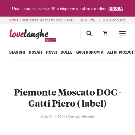
IGNORA
Usa il codice "estivini5" e risparmia sul tuo ordine!
HOME
»
PIEMONTE MOSCATO DOC – GATTI PIERO ( LABEL)
ENG
ITA
IL MIO ACCOUNT
love
langhe
SHOP
BIANCHI
ROSATI
ROSSI
BOLLE
GASTRONOMIA
ALTRI PRODOT
Piemonte Moscato DOC -
Gatti Piero ( label)
Corrado Morando
LUGLIO 11, 2014