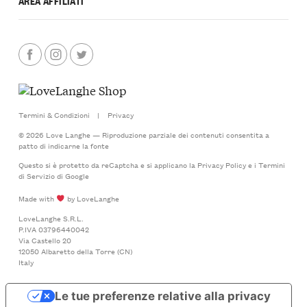
AREA AFFILIATI
Termini & Condizioni
|
Privacy
© 2026 Love Langhe — Riproduzione parziale dei contenuti consentita a
patto di indicarne la fonte
Questo si è protetto da reCaptcha e si applicano la
Privacy Policy
e i
Termini
di Servizio
di Google
Made with
by LoveLanghe
LoveLanghe S.R.L.
P.IVA 03796440042
Via Castello 20
12050 Albaretto della Torre (CN)
Italy
Le tue preferenze relative alla privacy