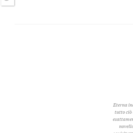
Twitter
Eterna in
tutto ciò
esattamen
novella
squisitez