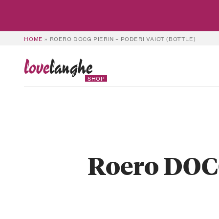
HOME
»
ROERO DOCG PIERIN – PODERI VAIOT (BOTTLE)
love
langhe
SHOP
Roero DOCG 