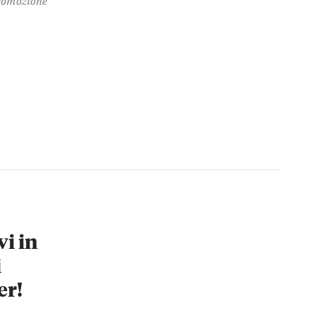
vi in
i
er!