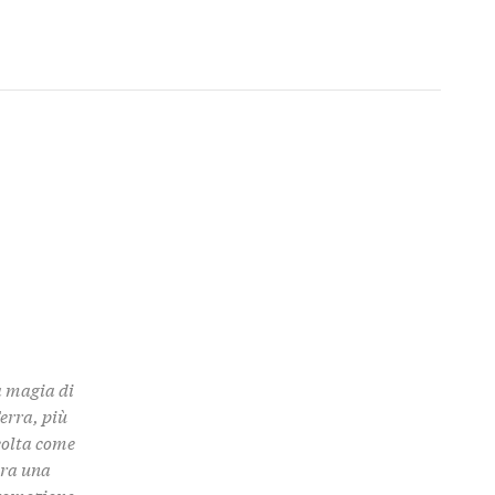
a magia di
Terra, più
colta come
 tra una
promozione