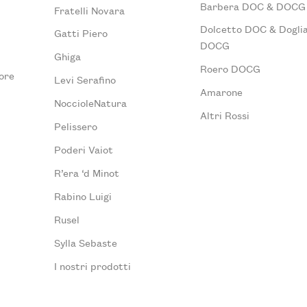
Barbera DOC & DOCG
Fratelli Novara
Dolcetto DOC & Doglia
Gatti Piero
DOCG
Ghiga
Roero DOCG
ore
Levi Serafino
Amarone
NoccioleNatura
Altri Rossi
Pelissero
Poderi Vaiot
R’era ‘d Minot
Rabino Luigi
Rusel
Sylla Sebaste
I nostri prodotti