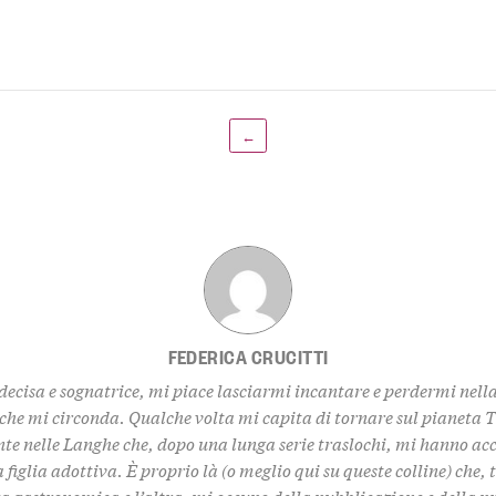
←
FEDERICA CRUCITTI
decisa e sognatrice, mi piace lasciarmi incantare e perdermi nell
 che mi circonda. Qualche volta mi capita di tornare sul pianeta 
te nelle Langhe che, dopo una lunga serie traslochi, mi hanno ac
 figlia adottiva. È proprio là (o meglio qui su queste colline) che,
za gastronomica e l’altra, mi occupo della pubblicazione e della 