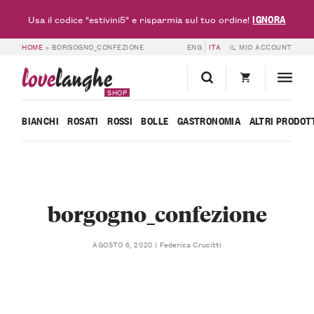
IGNORA
Usa il codice "estivini5" e risparmia sul tuo ordine!
HOME
»
BORGOGNO_CONFEZIONE
ENG
ITA
IL MIO ACCOUNT
love
langhe
SHOP
BIANCHI
ROSATI
ROSSI
BOLLE
GASTRONOMIA
ALTRI PRODOT
borgogno_confezione
Federica Crucitti
AGOSTO 6, 2020