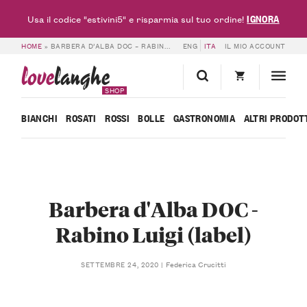
IGNORA
Usa il codice "estivini5" e risparmia sul tuo ordine!
HOME
»
BARBERA D’ALBA DOC – RABINO LUIGI (LABEL)
ENG
ITA
IL MIO ACCOUNT
love
langhe
SHOP
BIANCHI
ROSATI
ROSSI
BOLLE
GASTRONOMIA
ALTRI PRODOT
Barbera d'Alba DOC -
Rabino Luigi (label)
Federica Crucitti
SETTEMBRE 24, 2020