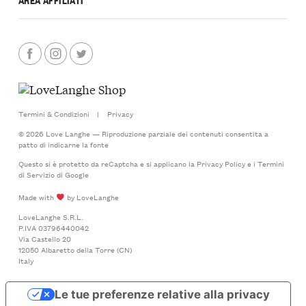
Termini & Condizioni
|
Privacy
© 2026 Love Langhe — Riproduzione parziale dei contenuti consentita a
patto di indicarne la fonte
Questo si è protetto da reCaptcha e si applicano la
Privacy Policy
e i
Termini
di Servizio
di Google
Made with
by LoveLanghe
LoveLanghe S.R.L.
P.IVA 03796440042
Via Castello 20
12050 Albaretto della Torre (CN)
Italy
Le tue preferenze relative alla privacy