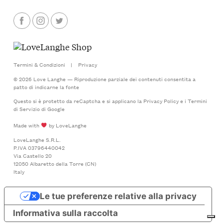
Termini & Condizioni
|
Privacy
© 2026 Love Langhe — Riproduzione parziale dei contenuti consentita a
patto di indicarne la fonte
Questo si è protetto da reCaptcha e si applicano la
Privacy Policy
e i
Termini
di Servizio
di Google
Made with
by LoveLanghe
LoveLanghe S.R.L.
P.IVA 03796440042
Via Castello 20
12050 Albaretto della Torre (CN)
Italy
Le tue preferenze relative alla privacy
Informativa sulla raccolta