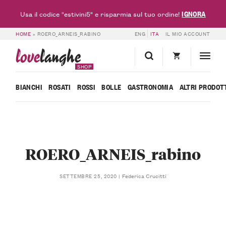
IGNORA
Usa il codice "estivini5" e risparmia sul tuo ordine!
HOME
»
ROERO_ARNEIS_RABINO
ENG
ITA
IL MIO ACCOUNT
love
langhe
SHOP
BIANCHI
ROSATI
ROSSI
BOLLE
GASTRONOMIA
ALTRI PRODOT
ROERO_ARNEIS_rabino
Federica Crucitti
SETTEMBRE 25, 2020