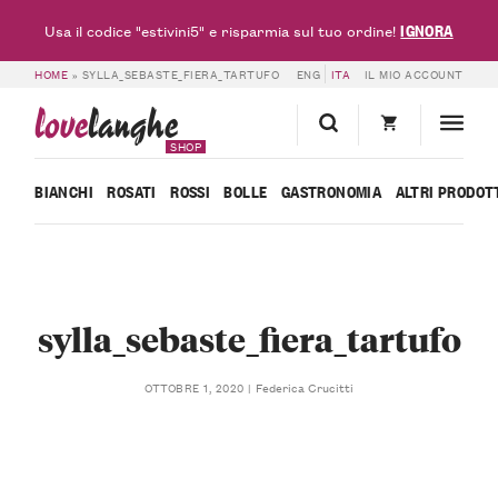
IGNORA
Usa il codice "estivini5" e risparmia sul tuo ordine!
HOME
»
SYLLA_SEBASTE_FIERA_TARTUFO
ENG
ITA
IL MIO ACCOUNT
love
langhe
SHOP
BIANCHI
ROSATI
ROSSI
BOLLE
GASTRONOMIA
ALTRI PRODOT
sylla_sebaste_fiera_tartufo
Federica Crucitti
OTTOBRE 1, 2020