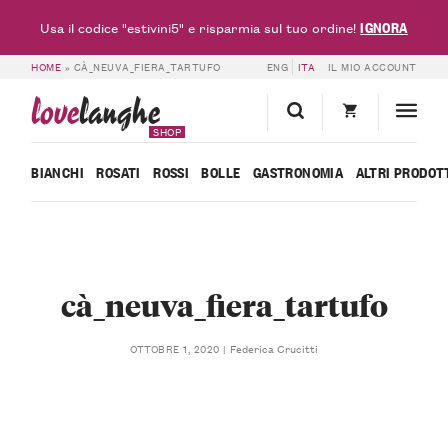
IGNORA
Usa il codice "estivini5" e risparmia sul tuo ordine!
HOME
»
CÀ_NEUVA_FIERA_TARTUFO
ENG
ITA
IL MIO ACCOUNT
love
langhe
SHOP
BIANCHI
ROSATI
ROSSI
BOLLE
GASTRONOMIA
ALTRI PRODOT
cà_neuva_fiera_tartufo
Federica Crucitti
OTTOBRE 1, 2020