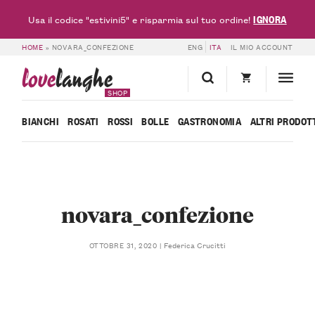
IGNORA
Usa il codice "estivini5" e risparmia sul tuo ordine!
HOME
»
NOVARA_CONFEZIONE
ENG
ITA
IL MIO ACCOUNT
love
langhe
SHOP
BIANCHI
ROSATI
ROSSI
BOLLE
GASTRONOMIA
ALTRI PRODOT
novara_confezione
Federica Crucitti
OTTOBRE 31, 2020