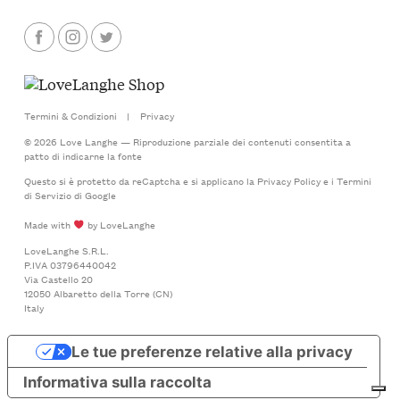
Termini & Condizioni
|
Privacy
© 2026 Love Langhe — Riproduzione parziale dei contenuti consentita a
patto di indicarne la fonte
Questo si è protetto da reCaptcha e si applicano la
Privacy Policy
e i
Termini
di Servizio
di Google
Made with
by LoveLanghe
LoveLanghe S.R.L.
P.IVA 03796440042
Via Castello 20
12050 Albaretto della Torre (CN)
Italy
Le tue preferenze relative alla privacy
Informativa sulla raccolta