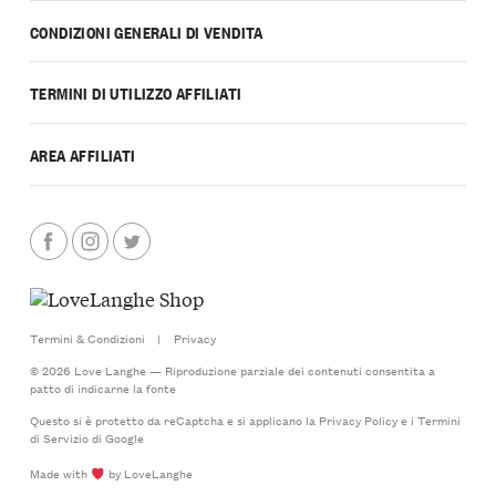
CONDIZIONI GENERALI DI VENDITA
TERMINI DI UTILIZZO AFFILIATI
AREA AFFILIATI
Termini & Condizioni
|
Privacy
© 2026 Love Langhe — Riproduzione parziale dei contenuti consentita a
patto di indicarne la fonte
Questo si è protetto da reCaptcha e si applicano la
Privacy Policy
e i
Termini
di Servizio
di Google
Made with
by LoveLanghe