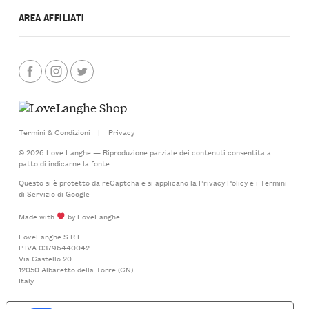
AREA AFFILIATI
Termini & Condizioni
|
Privacy
© 2026 Love Langhe — Riproduzione parziale dei contenuti consentita a
patto di indicarne la fonte
Questo si è protetto da reCaptcha e si applicano la
Privacy Policy
e i
Termini
di Servizio
di Google
Made with
by LoveLanghe
LoveLanghe S.R.L.
P.IVA 03796440042
Via Castello 20
12050 Albaretto della Torre (CN)
Italy