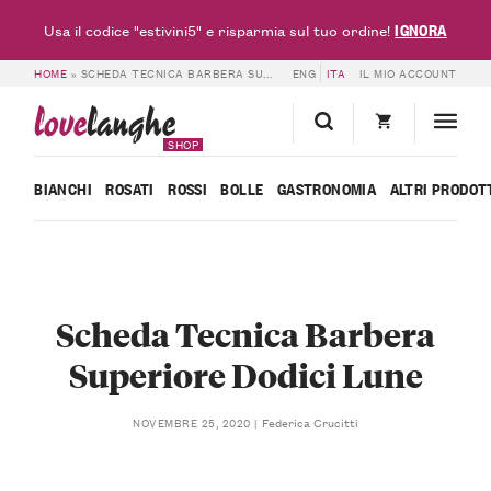
IGNORA
Usa il codice "estivini5" e risparmia sul tuo ordine!
HOME
»
SCHEDA TECNICA BARBERA SUPERIORE DODICI LUNE
ENG
ITA
IL MIO ACCOUNT
love
langhe
SHOP
BIANCHI
ROSATI
ROSSI
BOLLE
GASTRONOMIA
ALTRI PRODOT
Scheda Tecnica Barbera
Superiore Dodici Lune
Federica Crucitti
NOVEMBRE 25, 2020