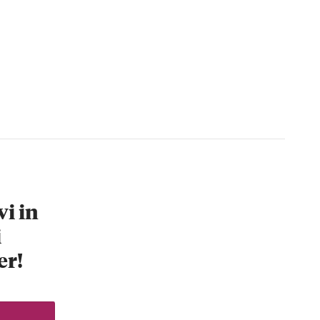
vi in
i
er!