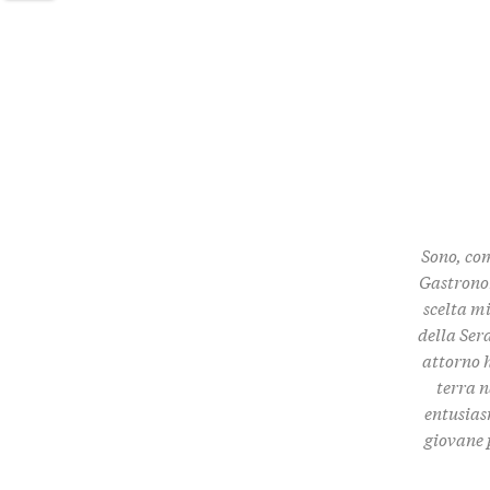
Twitter
Sono, com
Gastronom
scelta m
della Ser
attorno h
terra n
entusias
giovane 