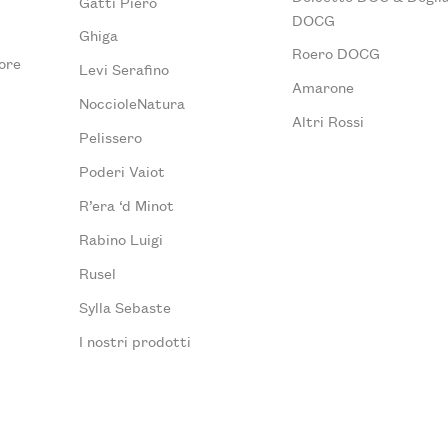
Gatti Piero
DOCG
Ghiga
Roero DOCG
ore
Levi Serafino
Amarone
NoccioleNatura
Altri Rossi
Pelissero
Poderi Vaiot
R’era ‘d Minot
Rabino Luigi
Rusel
Sylla Sebaste
I nostri prodotti