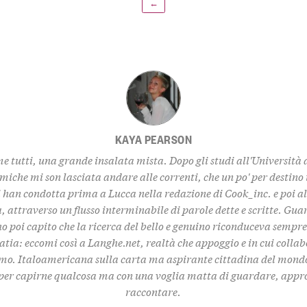
←
KAYA PEARSON
e tutti, una grande insalata mista. Dopo gli studi all'Università 
iche mi son lasciata andare alle correnti, che un po' per destino 
i han condotta prima a Lucca nella redazione di Cook_inc. e poi al
a, attraverso un flusso interminabile di parole dette e scritte. G
o poi capito che la ricerca del bello e genuino riconduceva sempr
atia: eccomi così a Langhe.net, realtà che appoggio e in cui colla
mo. Italoamericana sulla carta ma aspirante cittadina del mond
per capirne qualcosa ma con una voglia matta di guardare, appr
raccontare.