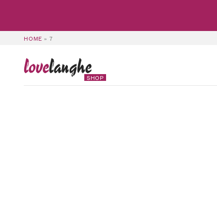
HOME
»
7
love
langhe
SHOP