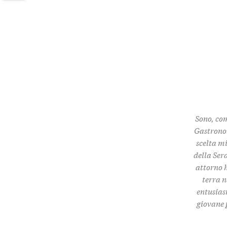
Twitter
Sono, com
Gastronom
scelta m
della Ser
attorno h
terra n
entusias
giovane 