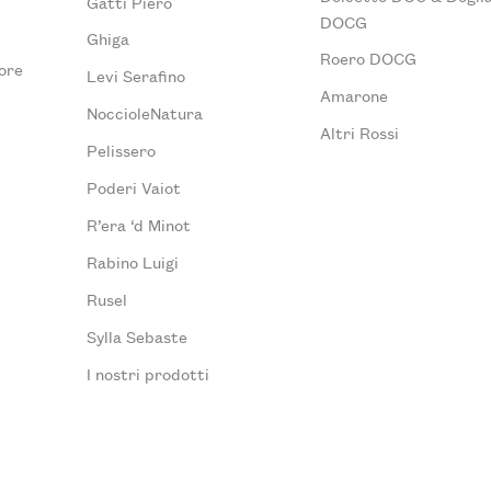
Gatti Piero
DOCG
Ghiga
Roero DOCG
ore
Levi Serafino
Amarone
NoccioleNatura
Altri Rossi
Pelissero
Poderi Vaiot
R’era ‘d Minot
Rabino Luigi
Rusel
Sylla Sebaste
I nostri prodotti