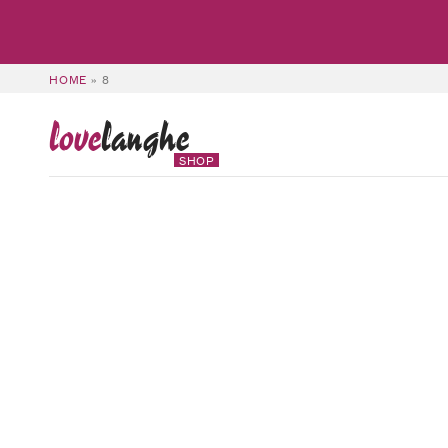
HOME
»
8
love
langhe
SHOP