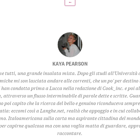
←
KAYA PEARSON
e tutti, una grande insalata mista. Dopo gli studi all'Università 
iche mi son lasciata andare alle correnti, che un po' per destino 
i han condotta prima a Lucca nella redazione di Cook_inc. e poi al
a, attraverso un flusso interminabile di parole dette e scritte. G
o poi capito che la ricerca del bello e genuino riconduceva sempr
atia: eccomi così a Langhe.net, realtà che appoggio e in cui colla
mo. Italoamericana sulla carta ma aspirante cittadina del mond
per capirne qualcosa ma con una voglia matta di guardare, appr
raccontare.