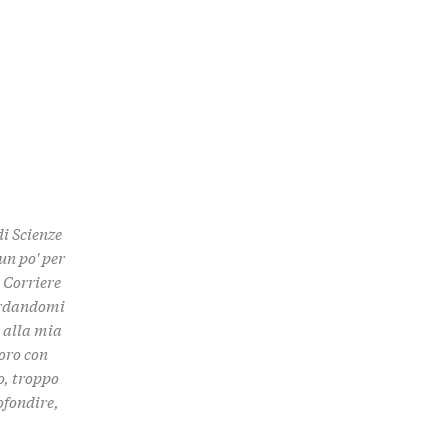
di Scienze
un po' per
 Corriere
uardandomi
e alla mia
boro con
o, troppo
ofondire,