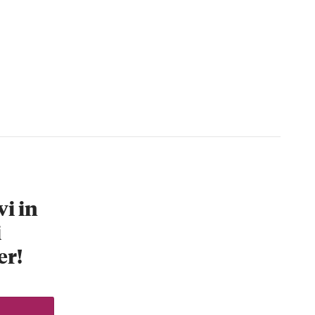
vi in
i
er!