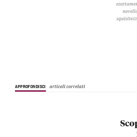
esattamen
novella
squisitez
articoli correlati
APPROFONDISCI
Scop