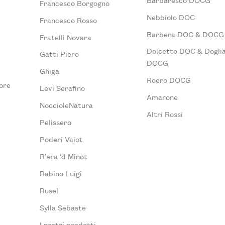
Francesco Borgogno
Nebbiolo DOC
Francesco Rosso
Barbera DOC & DOCG
Fratelli Novara
Dolcetto DOC & Doglia
Gatti Piero
DOCG
Ghiga
Roero DOCG
ore
Levi Serafino
Amarone
NoccioleNatura
Altri Rossi
Pelissero
Poderi Vaiot
R’era ‘d Minot
Rabino Luigi
Rusel
Sylla Sebaste
I nostri prodotti