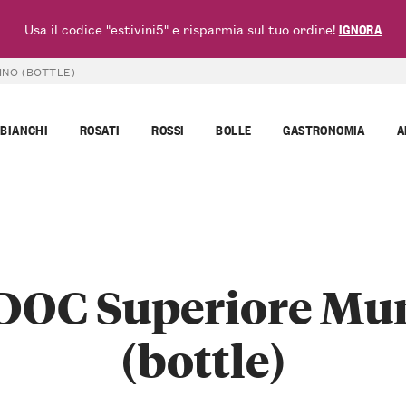
Usa il codice "estivini5" e risparmia sul tuo ordine!
IGNORA
INO (BOTTLE)
BIANCHI
ROSATI
ROSSI
BOLLE
GASTRONOMIA
A
DOC Superiore Mun
(bottle)