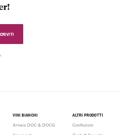
er!
.
VINI BIANCHI
ALTRI PRODOTTI
Arneis DOC & DOCG
Confezioni
Spumanti
Tartufi Freschi