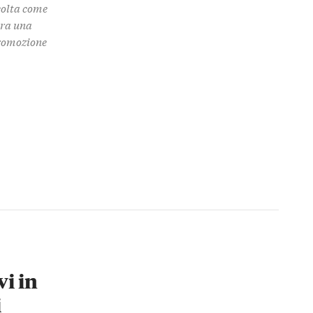
colta come
 tra una
promozione
vi in
i