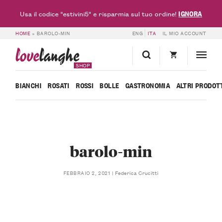
IGNORA
Usa il codice "estivini5" e risparmia sul tuo ordine!
HOME
»
BAROLO-MIN
ENG
ITA
IL MIO ACCOUNT
love
langhe
SHOP
BIANCHI
ROSATI
ROSSI
BOLLE
GASTRONOMIA
ALTRI PRODOT
barolo-min
Federica Crucitti
FEBBRAIO 2, 2021