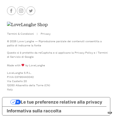
Termini & Condizioni
|
Privacy
© 2026 Love Langhe — Riproduzione parziale dei contenuti consentita a
patto di indicarne la fonte
Questo si è protetto da reCaptcha e si applicano la
Privacy Policy
e i
Termini
di Servizio
di Google
Made with
by LoveLanghe
LoveLanghe S.R.L.
P.IVA 03796440042
Via Castello 20
12050 Albaretto della Torre (CN)
Italy
Le tue preferenze relative alla privacy
Informativa sulla raccolta