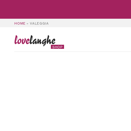
HOME
»
VALEGGIA
love
langhe
SHOP