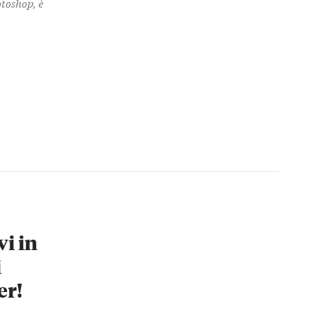
otoshop, è
vi in
i
er!