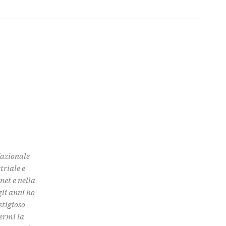
Nazionale
triale e
rnet e nella
gli anni ho
stigioso
termi la