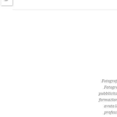
Twitter
Fotograf
Fotogra
pubblicita
formazione
avuto l
profess