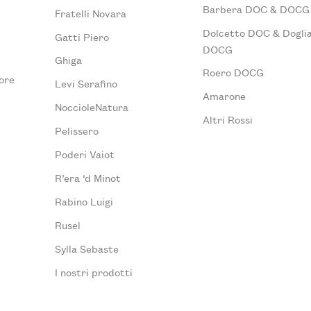
Barbera DOC & DOCG
Fratelli Novara
Dolcetto DOC & Doglia
Gatti Piero
DOCG
Ghiga
Roero DOCG
ore
Levi Serafino
Amarone
NoccioleNatura
Altri Rossi
Pelissero
Poderi Vaiot
R’era ‘d Minot
Rabino Luigi
Rusel
Sylla Sebaste
I nostri prodotti