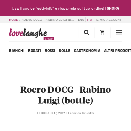
IGNORA
Usa il codice "estivini5" e risparmia sul tuo ordine!
HOME
»
ROERO DOCG – RABINO LUIGI (BOTTLE)
ENG
ITA
IL MIO ACCOUNT
love
langhe
SHOP
BIANCHI
ROSATI
ROSSI
BOLLE
GASTRONOMIA
ALTRI PRODOT
Roero DOCG - Rabino
Luigi (bottle)
Federica Crucitti
FEBBRAIO 17, 2021