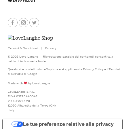
Termini & Condizioni
|
Privacy
© 2026 Love Langhe — Riproduzione parziale dei contenuti consentita a
patto di indicarne la fonte
Questo si è protetto da reCaptcha e si applicano la
Privacy Policy
e i
Termini
di Servizio
di Google
Made with
by LoveLanghe
LoveLanghe S.R.L.
P.IVA 03796440042
Via Castello 20
12050 Albaretto della Torre (CN)
Italy
Le tue preferenze relative alla privacy